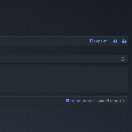
Гарант
хо
ег
д
ис
тр
ац
ия
Удалить cookies
Часовой пояс:
UTC