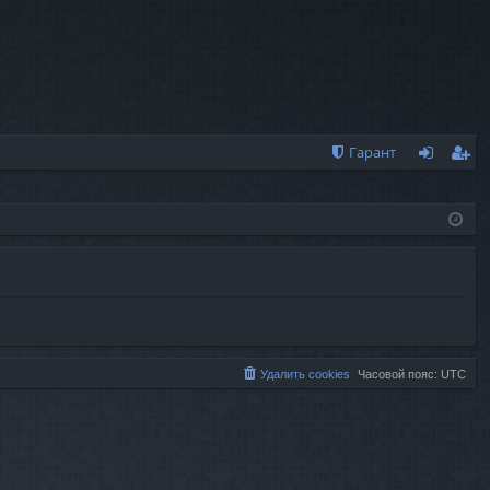
Гарант
хо
ег
д
ис
тр
ац
ия
Удалить cookies
Часовой пояс:
UTC