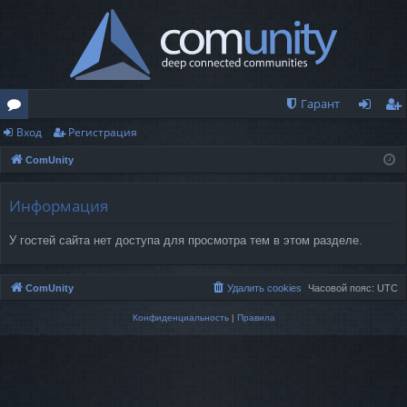
Гарант
Вход
Регистрация
о
хо
ег
ComUnity
ру
д
ис
м
тр
Информация
ы
ац
У гостей сайта нет доступа для просмотра тем в этом разделе.
ия
ComUnity
Удалить cookies
Часовой пояс:
UTC
Конфиденциальность
|
Правила