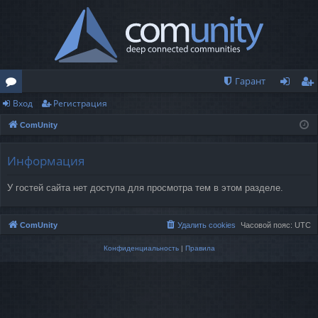
Гарант
Вход
Регистрация
о
хо
ег
ComUnity
ру
д
ис
м
тр
Информация
ы
ац
У гостей сайта нет доступа для просмотра тем в этом разделе.
ия
ComUnity
Удалить cookies
Часовой пояс:
UTC
Конфиденциальность
|
Правила