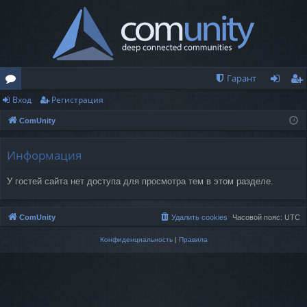
Гарант
Вход
Регистрация
о
хо
ег
ComUnity
ру
д
ис
м
тр
Информация
ы
ац
У гостей сайта нет доступа для просмотра тем в этом разделе.
ия
ComUnity
Удалить cookies
Часовой пояс:
UTC
Конфиденциальность
|
Правила