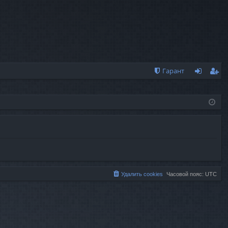
Гарант
хо
ег
д
ис
тр
ац
ия
Удалить cookies
Часовой пояс:
UTC