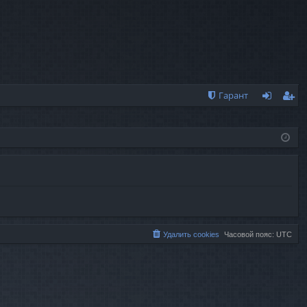
Гарант
хо
ег
д
ис
тр
ац
ия
Удалить cookies
Часовой пояс:
UTC