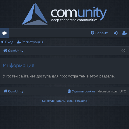
Гарант
Вход
Регистрация
о
хо
ег
ComUnity
ру
д
ис
м
тр
Информация
ы
ац
У гостей сайта нет доступа для просмотра тем в этом разделе.
ия
ComUnity
Удалить cookies
Часовой пояс:
UTC
Конфиденциальность
|
Правила