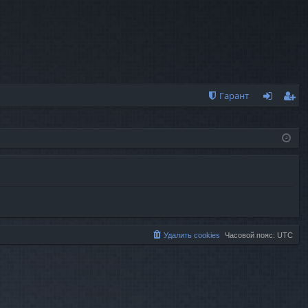
Гарант
хо
ег
д
ис
тр
ац
ия
Удалить cookies
Часовой пояс:
UTC