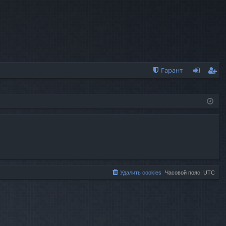
Гарант
хо
ег
д
ис
тр
ац
ия
Удалить cookies
Часовой пояс:
UTC