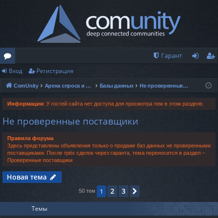
Гарант
Вход
Регистрация
о
хо
ег
ComUnity
Арена спроса и предложений
Базы данных
Не проверенные поставщики
ру
д
ис
м
тр
Информация:
У гостей сайта нет доступа для просмотра тем в этом разделе.
Не проверенные поставщики
ы
ац
ия
Правила форума
Здесь представлены объявления только о продаже баз данных не проверенными
поставщиками. После трёх сделок через гаранта, тема переносится в раздел –
Проверенные поставщики
Новая тема
2
3
1
След.
50 тем
Темы