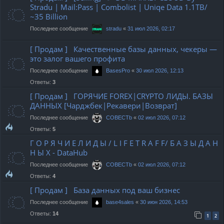
Stradu | Mail:Pass | Combolist | Uniqe Data 1.1TB/
~35 Billion
Последнее сообщение
«
31 июл 2026, 02:17
stradu
[ Продам ] Качественные базы данных, чекеры —
это залог вашего профита
Последнее сообщение
«
30 июл 2026, 12:13
BasesPro
Ответы:
3
[ Продам ] ГОРЯЧИЕ FOREX|CRYPTO ЛИДЫ. БАЗЫ
ДАННЫХ [Чарджбек|Рекавери|Возврат]
Последнее сообщение
«
02 июл 2026, 07:12
COBECTb
Ответы:
5
Г О Р Я Ч И Е Л И Д Ы / L I F E T R A F F/ Б А З Ы Д А Н
Н Ы Х - DataHub
Последнее сообщение
«
02 июл 2026, 07:12
COBECTb
Ответы:
4
[ Продам ] База данных под ваш бизнес
Последнее сообщение
«
30 июн 2026, 14:53
base4sales
Ответы:
14
1
2