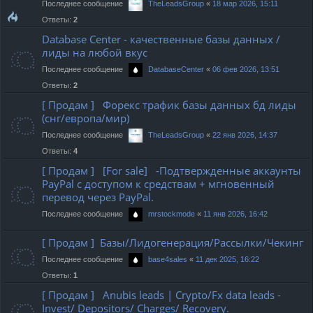
Последнее сообщение
«
18 мар 2026, 15:11
TheLeadsGroup
Ответы:
2
Database Center - качественные базы данных /
лиды на любой вкус
Последнее сообщение
«
06 фев 2026, 13:51
DatabaseCenter
Ответы:
2
[ Продам ] Форекс трафик базы данных бд лиды
(снг/европа/мир)
Последнее сообщение
«
22 янв 2026, 14:37
TheLeadsGroup
Ответы:
4
[ Продам ] [For sale] -Подтвержденные аккаунты
PayPal с доступом к средствам + мгновенный
перевод через PayPal.
Последнее сообщение
«
11 янв 2026, 16:42
mrstockmode
[ Продам ] Базы/Лидогенерация/Рассылки/Чекинг
Последнее сообщение
«
11 дек 2025, 16:22
base4sales
Ответы:
1
[ Продам ] Anubis leads | Crypto/Fx data leads -
Invest/ Depositors/ Charges/ Recovery.