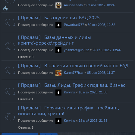
Последнее сообщение
«
03 ноя 2025, 10:24
AnubisLeads
[ Продам ] База купивших БАД 2025
Последнее сообщение
«
30 окт 2025, 12:32
Powerbad777
[ Продам ] Базы данных и лиды
крипта\форекс\трейдинг
Последнее сообщение
«
26 сен 2025, 13:44
yashkatsigun322
Ответы:
9
[ Продам ] В наличии только свежий мат по БАД
Последнее сообщение
«
05 сен 2025, 11:37
Karen777baz
[ Продам ] Базы, Лиды, Трафик под ваш бизнес
Последнее сообщение
«
18 май 2025, 21:53
Korvins
Ответы:
1
[ Продам ] Горячие лиды-трафик - трейдинг,
инвестиции, крипта!
Последнее сообщение
«
18 май 2025, 21:33
Korvins
Ответы:
3