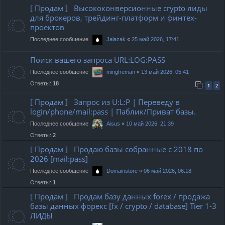
[ Продам ] Высококонверсионные crypto лиды
для брокеров, трейдинг-платформ и финтех-
проектов
Последнее сообщение
«
25 май 2026, 17:41
Jalazak
Поиск вашего запроса URL:LOG:PASS
Последнее сообщение
«
13 май 2026, 05:41
mingfreman
Ответы:
18
1
2
[ Продам ] Запрос из U:L:P | Переведу в
login/phone/mail:pass | Паблик/Приват базы.
Последнее сообщение
«
10 май 2026, 21:39
Aisus
Ответы:
2
[ Продам ] Продаю базы собранные с 2018 по
2026 [mail:pass]
Последнее сообщение
«
06 май 2026, 06:18
Domainstore
Ответы:
1
[ Продам ] Продам базу данных forex / продажа
базы данных форекс [fx / crypto / database] Tier 1-3
ЛИДЫ