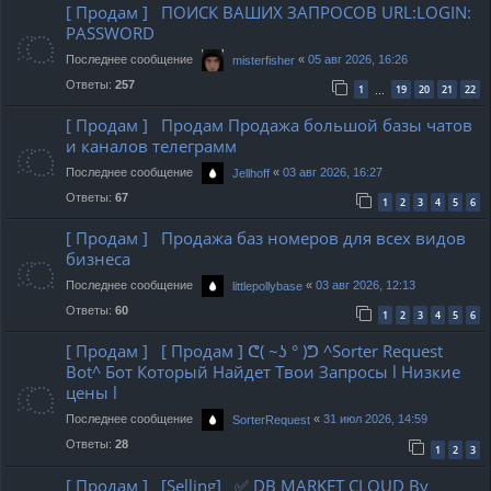
[ Продам ] ПОИСК ВАШИХ ЗАПРОСОВ URL:LOGIN:
PASSWORD
Последнее сообщение
«
05 авг 2026, 16:26
misterfisher
Ответы:
257
1
19
20
21
22
…
[ Продам ] Продам Продажа большой базы чатов
и каналов телеграмм
Последнее сообщение
«
03 авг 2026, 16:27
Jellhoff
Ответы:
67
1
2
3
4
5
6
[ Продам ] Продажа баз номеров для всех видов
бизнеса
Последнее сообщение
«
03 авг 2026, 12:13
littlepollybase
Ответы:
60
1
2
3
4
5
6
[ Продам ] [ Продам ] ᕦ( ~ʖ ° )ᕤ ^Sorter Request
Bot^ Бот Который Найдет Твои Запросы l Низкие
цены l
Последнее сообщение
«
31 июл 2026, 14:59
SorterRequest
Ответы:
28
1
2
3
[ Продам ] [Selling] ✅ DB MARKET CLOUD By