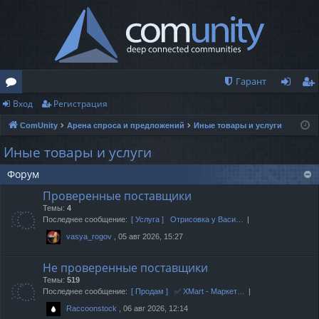
Гарант
Вход
Регистрация
о
хо
ег
ComUnity
Арена спроса и предложений
Иные товары и услуги
ру
д
ис
Иные товары и услуги
м
тр
Форум
ы
ац
Проверенные поставщики
ия
Темы:
4
Последнее сообщение:
[ Услуга ] Отрисовка у Васи…
, 05 авг 2026, 15:27
vasya_rogov
Не проверенные поставщики
Темы:
519
Последнее сообщение:
[ Продам ] ✅ XMart - Маркет…
, 06 авг 2026, 12:14
Raccoonstock