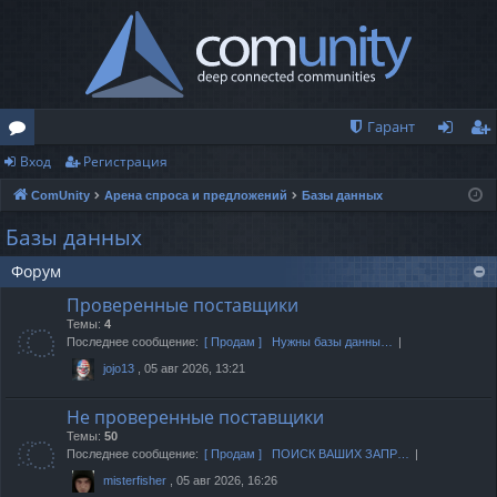
Гарант
Вход
Регистрация
о
хо
ег
ComUnity
Арена спроса и предложений
Базы данных
ру
д
ис
Базы данных
м
тр
Форум
ы
ац
Проверенные поставщики
ия
Темы:
4
Последнее сообщение:
[ Продам ] Нужны базы данны…
, 05 авг 2026, 13:21
jojo13
Не проверенные поставщики
Темы:
50
Последнее сообщение:
[ Продам ] ПОИСК ВАШИХ ЗАПР…
, 05 авг 2026, 16:26
misterfisher