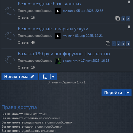
Безвозмездные базы данных
Последнее сообщение
«
05 авг 2026, 22:36
mosad
Ответы:
16
1
2
Безвозмездные товары и услуги
Последнее сообщение
«
03 апр 2025, 12:21
Younit
Ответы:
46
1
2
3
4
База на 180 ру и анг форумов | Бесплатно
Последнее сообщение
«
17 июл 2026, 16:13
C00dZero
Ответы:
10
Новая тема
3 темы • Страница
1
из
1
Перейти
Права доступа
Вы
не можете
начинать темы
Вы
не можете
отвечать на сообщения
Вы
не можете
редактировать свои сообщения
Вы
не можете
удалять свои сообщения
Вы
не можете
добавлять вложения