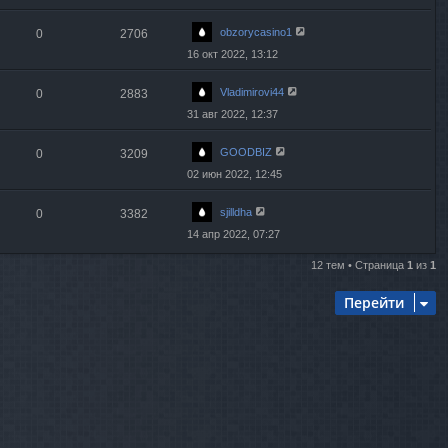
obzorycasino1
0
2706
16 окт 2022, 13:12
Vladimirovi44
0
2883
31 авг 2022, 12:37
GOODBIZ
0
3209
02 июн 2022, 12:45
sjilldha
0
3382
14 апр 2022, 07:27
12 тем • Страница
1
из
1
Перейти