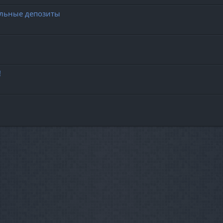
альные депозиты
!