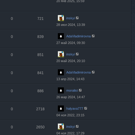
20 янв 2025, 15:59
inskyi
0
721
28 июл 2024, 13:39
AdaVladimirovna
0
839
27 май 2024, 09:30
inskyi
0
851
20 май 2024, 20:10
AdaVladimirovna
0
841
13 апр 2024, 14:43
moralist
0
886
26 мар 2024, 14:47
halyava777
0
2718
04 ноя 2022, 23:15
inskyi
0
2650
04 ноя 2022, 17:29