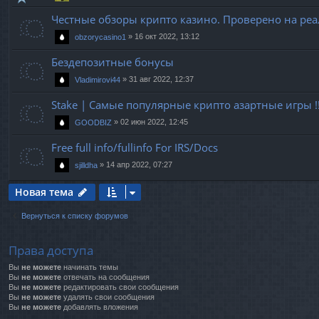
Честные обзоры крипто казино. Проверено на ре
»
16 окт 2022, 13:12
obzorycasino1
Бездепозитные бонусы
»
31 авг 2022, 12:37
Vladimirovi44
Stake | Самые популярные крипто азартные игры !
»
02 июн 2022, 12:45
GOODBIZ
Free full info/fullinfo For IRS/Docs
»
14 апр 2022, 07:27
sjilldha
Новая тема
Вернуться к списку форумов
Права доступа
Вы
не можете
начинать темы
Вы
не можете
отвечать на сообщения
Вы
не можете
редактировать свои сообщения
Вы
не можете
удалять свои сообщения
Вы
не можете
добавлять вложения