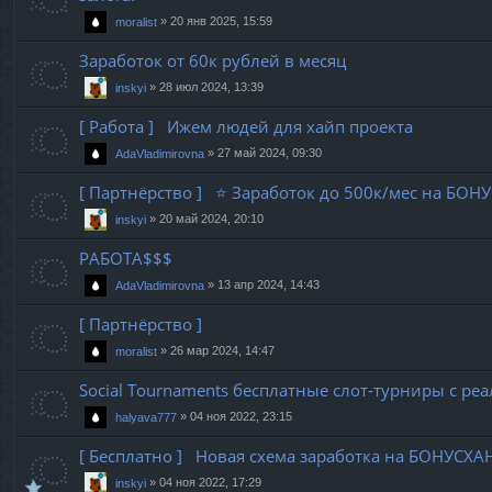
»
20 янв 2025, 15:59
moralist
Заработок от 60к рублей в месяц
»
28 июл 2024, 13:39
inskyi
[ Работа ] Ижем людей для хайп проекта
»
27 май 2024, 09:30
AdaVladimirovna
[ Партнёрство ] ⭐️ Заработок до 500к/мес на БОНУ
»
20 май 2024, 20:10
inskyi
РАБОТА$$$
»
13 апр 2024, 14:43
AdaVladimirovna
[ Партнёрство ]
»
26 мар 2024, 14:47
moralist
Social Tournaments бесплатные слот-турниры с 
»
04 ноя 2022, 23:15
halyava777
[ Бесплатно ] Новая схема заработка на БОНУСХА
»
04 ноя 2022, 17:29
inskyi