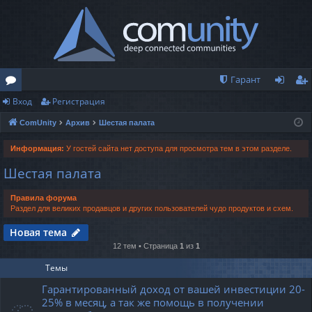
Гарант
Вход
Регистрация
о
хо
ег
ComUnity
Архив
Шестая палата
ру
д
ис
м
тр
Информация:
У гостей сайта нет доступа для просмотра тем в этом разделе.
Шестая палата
ы
ац
ия
Правила форума
Раздел для великих продавцов и других пользователей чудо продуктов и схем.
Новая тема
12 тем • Страница
1
из
1
Темы
Гарантированный доход от вашей инвестиции 20-
25% в месяц, а так же помощь в получении