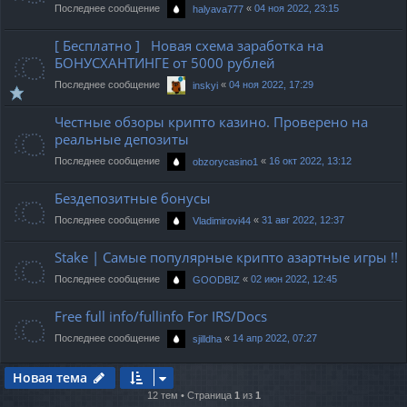
Последнее сообщение
«
04 ноя 2022, 23:15
halyava777
[ Бесплатно ] Новая схема заработка на
БОНУСХАНТИНГЕ от 5000 рублей
Последнее сообщение
«
04 ноя 2022, 17:29
inskyi
Честные обзоры крипто казино. Проверено на
реальные депозиты
Последнее сообщение
«
16 окт 2022, 13:12
obzorycasino1
Бездепозитные бонусы
Последнее сообщение
«
31 авг 2022, 12:37
Vladimirovi44
Stake | Самые популярные крипто азартные игры !!
Последнее сообщение
«
02 июн 2022, 12:45
GOODBIZ
Free full info/fullinfo For IRS/Docs
Последнее сообщение
«
14 апр 2022, 07:27
sjilldha
Новая тема
12 тем • Страница
1
из
1