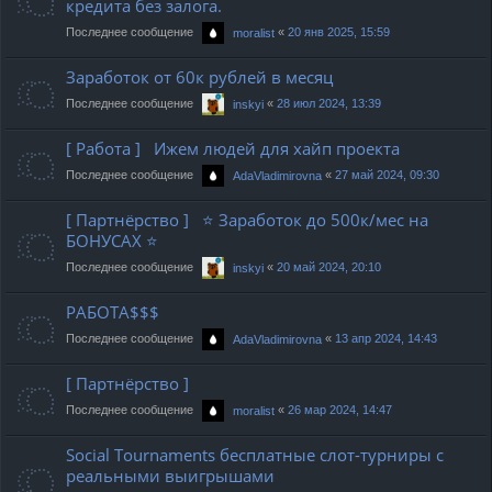
кредита без залога.
Последнее сообщение
«
20 янв 2025, 15:59
moralist
Заработок от 60к рублей в месяц
Последнее сообщение
«
28 июл 2024, 13:39
inskyi
[ Работа ] Ижем людей для хайп проекта
Последнее сообщение
«
27 май 2024, 09:30
AdaVladimirovna
[ Партнёрство ] ⭐️ Заработок до 500к/мес на
БОНУСАХ ⭐️
Последнее сообщение
«
20 май 2024, 20:10
inskyi
РАБОТА$$$
Последнее сообщение
«
13 апр 2024, 14:43
AdaVladimirovna
[ Партнёрство ]
Последнее сообщение
«
26 мар 2024, 14:47
moralist
Social Tournaments бесплатные слот-турниры с
реальными выигрышами