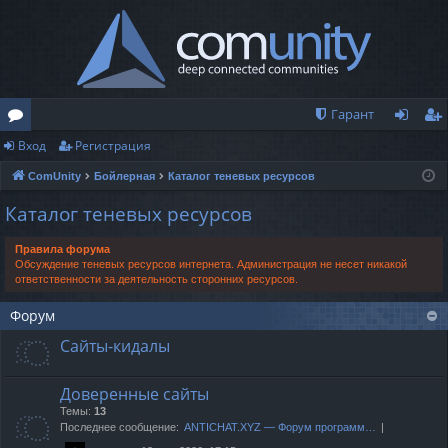
Гарант
Вход
Регистрация
о
хо
ег
ComUnity
Бойлерная
Каталог теневых ресурсов
ру
д
ис
Каталог теневых ресурсов
м
тр
ы
ац
Правила форума
Обсуждение теневых ресурсов интернета. Администрация не несет никакой
ия
ответственности за деятельность сторонних ресурсов.
Форум
Сайты-кидалы
Доверенные сайты
Темы:
13
Последнее сообщение:
ANTICHAT.XYZ — Форум программ…