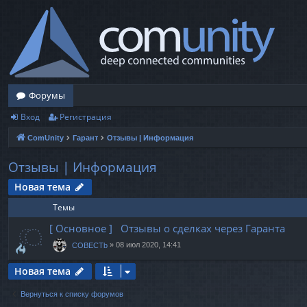
Форумы
Вход
Регистрация
ComUnity
Гарант
Отзывы | Информация
Отзывы | Информация
Новая тема
Темы
[ Основное ] Отзывы о сделках через Гаранта
»
08 июл 2020, 14:41
COBECTb
Новая тема
Вернуться к списку форумов