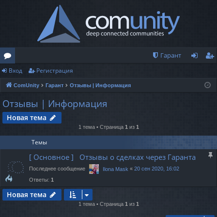
Гарант
Вход
Регистрация
о
хо
ег
ComUnity
Гарант
Отзывы | Информация
ру
д
ис
Отзывы | Информация
м
тр
Новая тема
ы
ац
1 тема • Страница
1
из
1
ия
Темы
[ Основное ] Отзывы о сделках через Гаранта
Последнее сообщение
«
20 сен 2020, 16:02
Ilona Mask
Ответы:
1
Новая тема
1 тема • Страница
1
из
1