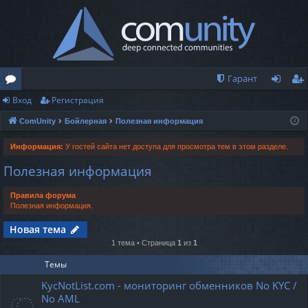
Гарант
Вход
Регистрация
о
хо
ег
ComUnity
Бойлерная
Полезная информация
ру
д
ис
м
тр
Информация:
У гостей сайта нет доступа для просмотра тем в этом разделе.
Полезная информация
ы
ац
ия
Правила форума
Полезная информация.
Новая тема
1 тема • Страница
1
из
1
Темы
KycNotList.com - мониторинг обменников No KYC /
No AML