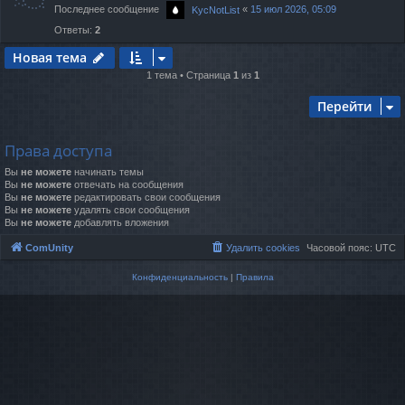
Последнее сообщение
«
15 июл 2026, 05:09
KycNotList
Ответы:
2
Новая тема
1 тема • Страница
1
из
1
Перейти
Права доступа
Вы
не можете
начинать темы
Вы
не можете
отвечать на сообщения
Вы
не можете
редактировать свои сообщения
Вы
не можете
удалять свои сообщения
Вы
не можете
добавлять вложения
ComUnity
Удалить cookies
Часовой пояс:
UTC
Конфиденциальность
|
Правила