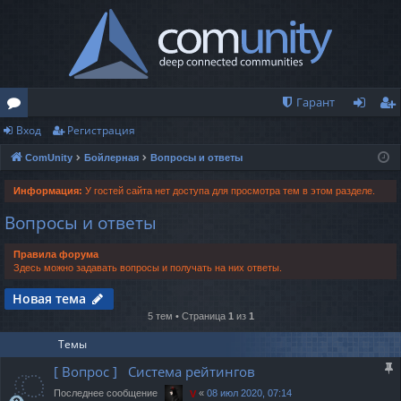
Гарант
Вход
Регистрация
о
хо
ег
ComUnity
Бойлерная
Вопросы и ответы
ру
д
ис
м
тр
Информация:
У гостей сайта нет доступа для просмотра тем в этом разделе.
Вопросы и ответы
ы
ац
ия
Правила форума
Здесь можно задавать вопросы и получать на них ответы.
Новая тема
5 тем • Страница
1
из
1
Темы
[ Вопрос ] Система рейтингов
Последнее сообщение
«
08 июл 2020, 07:14
V