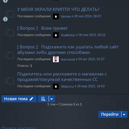
У МЕНЯ УКРАЛИ КРИПТУ! ЧТО ДЕЛАТЬ?
Последнее сообщение
«
28 ноя 2024, 09:07
Verone
[ Вопрос ] Всем привет
Последнее сообщение
«
30 ноя 2023, 00:22
KralArthur
[ Вопрос ] Подскажите как ушатать любой сайт
абузами либо другими способами.
Последнее сообщение
«
04 окт 2022, 01:57
buyrussia
Ответы:
1
Поделитесь или расскажите о магазинах с
продажей/покупкой качественных СС
Последнее сообщение
«
28 мар 2022, 16:03
Stepccru
Новая тема
5 тем • Страница
1
из
1
Перейти
Права доступа