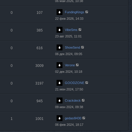
06 май 2026, 10:38
FundingKings
0
107
22 фев 2026, 14:33
VibeSms
0
385
23 авг 2025, 11:01
ShowSend
0
616
06 дек 2024, 09:05
Verone
0
3009
02 дек 2024, 10:18
GOODZONE
0
3197
21 июн 2024, 17:50
Crackdeck
0
945
09 июн 2024, 09:38
gedasi9430
1
1001
06 фев 2024, 18:17