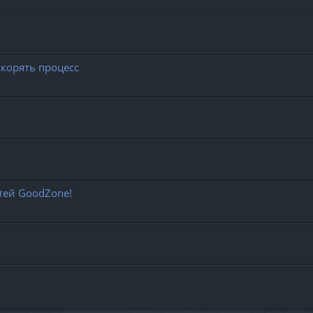
скорять процесс
тей GoodZone!