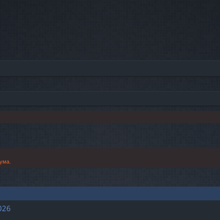
ума.
026