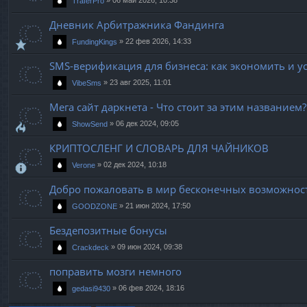
»
06 май 2026, 10:38
TraferPro
Дневник Арбитражника Фандинга
»
22 фев 2026, 14:33
FundingKings
SMS-верификация для бизнеса: как экономить и у
»
23 авг 2025, 11:01
VibeSms
Мега сайт даркнета - Что стоит за этим названием?
»
06 дек 2024, 09:05
ShowSend
КРИПТОСЛЕНГ И СЛОВАРЬ ДЛЯ ЧАЙНИКОВ
»
02 дек 2024, 10:18
Verone
Добро пожаловать в мир бесконечных возможнос
»
21 июн 2024, 17:50
GOODZONE
Бездепозитные бонусы
»
09 июн 2024, 09:38
Crackdeck
поправить мозги немного
»
06 фев 2024, 18:16
gedasi9430