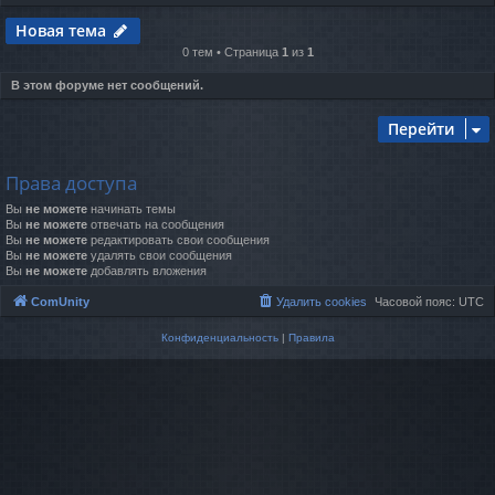
Новая тема
0 тем • Страница
1
из
1
В этом форуме нет сообщений.
Перейти
Права доступа
Вы
не можете
начинать темы
Вы
не можете
отвечать на сообщения
Вы
не можете
редактировать свои сообщения
Вы
не можете
удалять свои сообщения
Вы
не можете
добавлять вложения
ComUnity
Удалить cookies
Часовой пояс:
UTC
Конфиденциальность
|
Правила