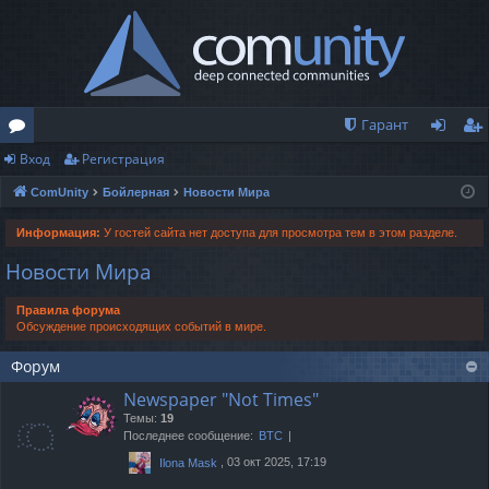
Гарант
Вход
Регистрация
о
хо
ег
ComUnity
Бойлерная
Новости Мира
ру
д
ис
м
тр
Информация:
У гостей сайта нет доступа для просмотра тем в этом разделе.
Новости Мира
ы
ац
ия
Правила форума
Обсуждение происходящих событий в мире.
Форум
Newspaper "Not Times"
Темы:
19
Последнее сообщение:
BTC
, 03 окт 2025, 17:19
Ilona Mask