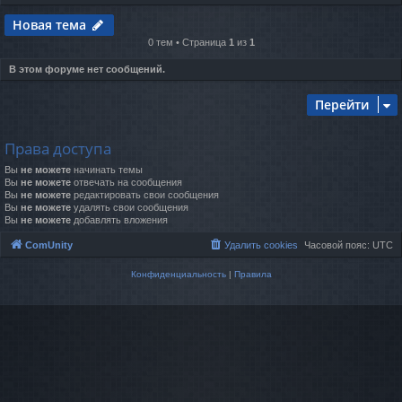
Новая тема
0 тем • Страница
1
из
1
В этом форуме нет сообщений.
Перейти
Права доступа
Вы
не можете
начинать темы
Вы
не можете
отвечать на сообщения
Вы
не можете
редактировать свои сообщения
Вы
не можете
удалять свои сообщения
Вы
не можете
добавлять вложения
ComUnity
Удалить cookies
Часовой пояс:
UTC
Конфиденциальность
|
Правила