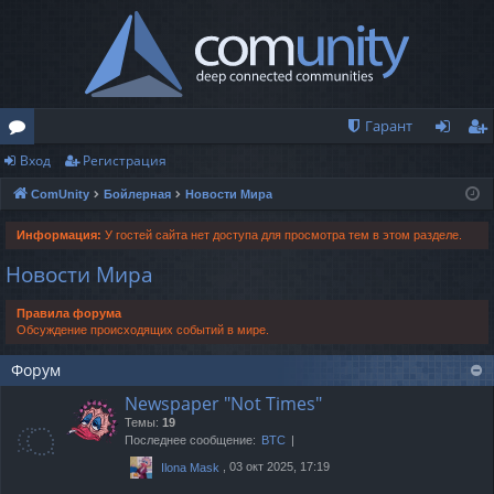
Гарант
Вход
Регистрация
о
хо
ег
ComUnity
Бойлерная
Новости Мира
ру
д
ис
м
тр
Информация:
У гостей сайта нет доступа для просмотра тем в этом разделе.
Новости Мира
ы
ац
ия
Правила форума
Обсуждение происходящих событий в мире.
Форум
Newspaper "Not Times"
Темы:
19
Последнее сообщение:
BTC
, 03 окт 2025, 17:19
Ilona Mask