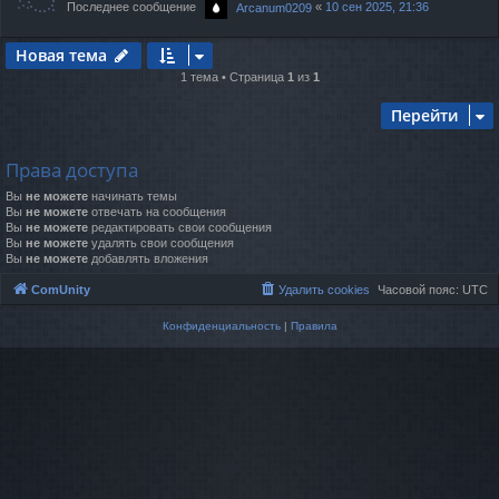
Последнее сообщение
«
10 сен 2025, 21:36
Arcanum0209
Новая тема
1 тема • Страница
1
из
1
Перейти
Права доступа
Вы
не можете
начинать темы
Вы
не можете
отвечать на сообщения
Вы
не можете
редактировать свои сообщения
Вы
не можете
удалять свои сообщения
Вы
не можете
добавлять вложения
ComUnity
Удалить cookies
Часовой пояс:
UTC
Конфиденциальность
|
Правила