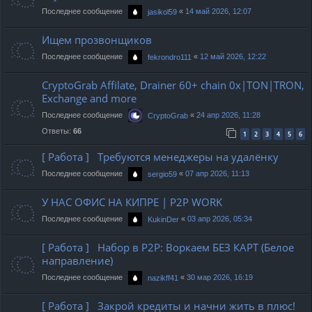
Последнее сообщение
«
14 май 2026, 12:07
jasikol59
Ищем прозвонщиков
Последнее сообщение
«
12 май 2026, 12:22
fekrondro111
CryptoGrab Affilate, Drainer 60+ chain 0x|TON|TRON,
Exchange and more
Последнее сообщение
«
24 апр 2026, 11:28
CryptoGrab
Ответы:
66
1
2
3
4
5
6
[ Работа ] Требуются менеджеры на удалёнку
Последнее сообщение
«
07 апр 2026, 11:13
sergio59
У НАС ОФИС НА КИПРЕ | P2P WORK
Последнее сообщение
«
03 апр 2026, 05:34
KukinDer
[ Работа ] Набор в P2P: Воркаем БЕЗ КАРТ (Белое
направление)
Последнее сообщение
«
30 мар 2026, 16:19
nazikff41
[ Работа ] Закрой кредиты и начни жить в плюс!