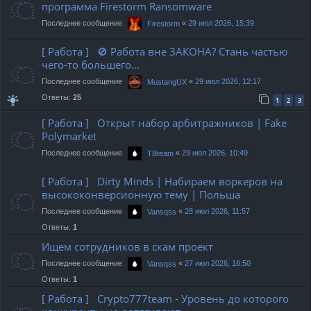
программа Firestorm Ransomware
Последнее сообщение
«
29 июл 2026, 15:39
Firestorm
[ Работа ] 🚫 Работа вне ЗАКОНА? Стань частью
чего-то большего...
Последнее сообщение
«
29 июл 2026, 12:17
MustangUX
Ответы:
25
1
2
3
[ Работа ] Открыт набор арбитражников | Fake
Polymarket
Последнее сообщение
«
29 июл 2026, 10:49
TBteam
[ Работа ] Dirty Minds | Набираем воркеров на
высококонверсионную тему | Польша
Последнее сообщение
«
28 июл 2026, 11:57
Vansqss
Ответы:
1
Ищем сотрудников в скам проект
Последнее сообщение
«
27 июл 2026, 16:50
Vansqss
Ответы:
1
[ Работа ] Crypto777team - Уровень до которого