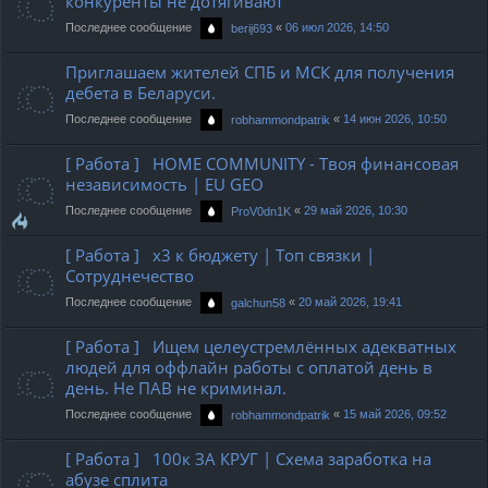
конкуренты не дотягивают
Последнее сообщение
«
06 июл 2026, 14:50
berij693
Приглашаем жителей СПБ и МСК для получения
дебета в Беларуси.
Последнее сообщение
«
14 июн 2026, 10:50
robhammondpatrik
[ Работа ] HOME COMMUNITY - Твоя финансовая
независимость | EU GEO
Последнее сообщение
«
29 май 2026, 10:30
ProV0dn1K
[ Работа ] х3 к бюджету | Топ связки |
Сотруднечество
Последнее сообщение
«
20 май 2026, 19:41
galchun58
[ Работа ] Ищем целеустремлённых адекватных
людей для оффлайн работы с оплатой день в
день. Не ПАВ не криминал.
Последнее сообщение
«
15 май 2026, 09:52
robhammondpatrik
[ Работа ] 100к ЗА КРУГ | Схема заработка на
абузе сплита