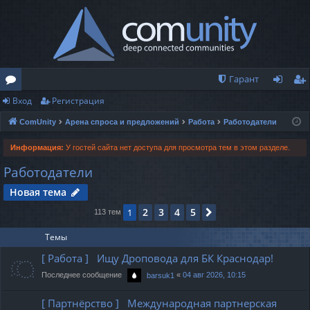
Гарант
Вход
Регистрация
о
хо
ег
ComUnity
Арена спроса и предложений
Работа
Работодатели
ру
д
ис
м
тр
Информация:
У гостей сайта нет доступа для просмотра тем в этом разделе.
Работодатели
ы
ац
Новая тема
ия
2
3
4
5
1
След.
113 тем
Темы
[ Работа ] Ищу Дроповода для БК Краснодар!
Последнее сообщение
«
04 авг 2026, 10:15
barsuk1
[ Партнёрство ] Международная партнерская