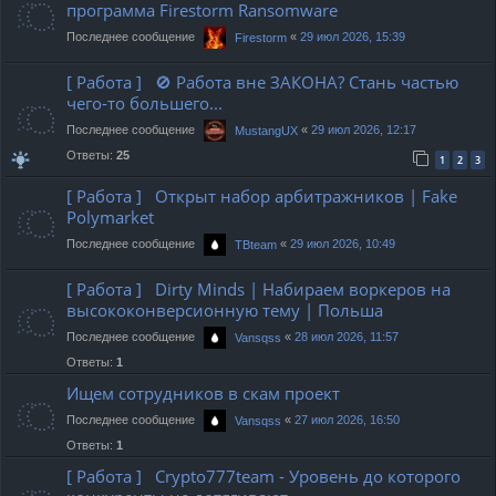
программа Firestorm Ransomware
Последнее сообщение
«
29 июл 2026, 15:39
Firestorm
[ Работа ] 🚫 Работа вне ЗАКОНА? Стань частью
чего-то большего...
Последнее сообщение
«
29 июл 2026, 12:17
MustangUX
Ответы:
25
1
2
3
[ Работа ] Открыт набор арбитражников | Fake
Polymarket
Последнее сообщение
«
29 июл 2026, 10:49
TBteam
[ Работа ] Dirty Minds | Набираем воркеров на
высококонверсионную тему | Польша
Последнее сообщение
«
28 июл 2026, 11:57
Vansqss
Ответы:
1
Ищем сотрудников в скам проект
Последнее сообщение
«
27 июл 2026, 16:50
Vansqss
Ответы:
1
[ Работа ] Crypto777team - Уровень до которого