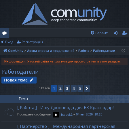
Гарант
Вход
Регистрация
о
хо
ег
ComUnity
Арена спроса и предложений
Работа
Работодатели
ру
д
ис
м
тр
Информация:
У гостей сайта нет доступа для просмотра тем в этом разделе.
Работодатели
ы
ац
Новая тема
ия
2
3
4
5
1
След.
113 тем
Темы
[ Работа ] Ищу Дроповода для БК Краснодар!
Последнее сообщение
«
04 авг 2026, 10:15
barsuk1
[ Партнёрство ] Международная партнерская