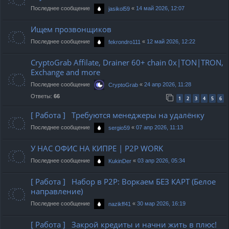
Последнее сообщение
«
14 май 2026, 12:07
jasikol59
Ищем прозвонщиков
Последнее сообщение
«
12 май 2026, 12:22
fekrondro111
CryptoGrab Affilate, Drainer 60+ chain 0x|TON|TRON,
Exchange and more
Последнее сообщение
«
24 апр 2026, 11:28
CryptoGrab
Ответы:
66
1
2
3
4
5
6
[ Работа ] Требуются менеджеры на удалёнку
Последнее сообщение
«
07 апр 2026, 11:13
sergio59
У НАС ОФИС НА КИПРЕ | P2P WORK
Последнее сообщение
«
03 апр 2026, 05:34
KukinDer
[ Работа ] Набор в P2P: Воркаем БЕЗ КАРТ (Белое
направление)
Последнее сообщение
«
30 мар 2026, 16:19
nazikff41
[ Работа ] Закрой кредиты и начни жить в плюс!