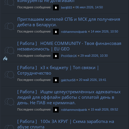
конкуренты не дотягивают
Последнее сообщение
«
06 июл 2026, 14:50
berij693
Приглашаем жителей СПБ и МСК для получения
дебета в Беларуси.
Последнее сообщение
«
14 июн 2026, 10:50
robhammondpatrik
[ Работа ] HOME COMMUNITY - Твоя финансовая
независимость | EU GEO
Последнее сообщение
«
29 май 2026, 10:30
ProV0dn1K
[ Работа ] х3 к бюджету | Топ связки |
Сотруднечество
Последнее сообщение
«
20 май 2026, 19:41
galchun58
[ Работа ] Ищем целеустремлённых адекватных
людей для оффлайн работы с оплатой день в
день. Не ПАВ не криминал.
Последнее сообщение
«
15 май 2026, 09:52
robhammondpatrik
[ Работа ] 100к ЗА КРУГ | Схема заработка на
абузе сплита