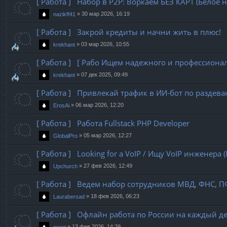
[ Работа ] Набор в P2P: Воркаем БЕЗ КАРТ (Белое 
»
30 мар 2026, 16:19
nazikff41
[ Работа ] Закрой кредиты и начни жить в плюс!
»
03 мар 2026, 10:55
krekhant
[ Работа ] [ Рабо Ищем надежного и профессиона
»
07 дек 2025, 09:49
krekhant
[ Работа ] Привлекай трафик в ИИ-бот по раздев
»
06 мар 2026, 12:20
ErosAi
[ Работа ] Работа Fullstack PHP Developer
»
05 мар 2026, 12:27
GlobalPro
[ Работа ] Looking for a VoIP / Ищу VoIP инженера (F
»
27 фев 2026, 12:49
Upchurch
[ Работа ] Ведем набор сотрудников МВД, ФНС,
»
18 фев 2026, 06:23
Laurabersad
[ Работа ] Офлайн работа по России на каждый д
»
13 фев 2026, 14:29
groot