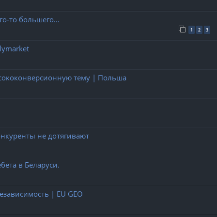
го-то большего...
1
2
3
lymarket
высококонверсионную тему | Польша
конкуренты не дотягивают
бета в Беларуси.
езависимость | EU GEO