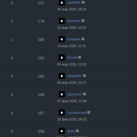
nazikff41
0
122
30 мар 2026, 16:19
krekhant
1
179
10 мар 2026, 11:23
krekhant
1
296
10 мар 2026, 11:21
ErosAi
0
163
06 мар 2026, 12:20
GlobalPro
0
160
05 мар 2026, 12:27
Upchurch
0
169
27 фев 2026, 12:49
Laurabersad
0
187
18 фев 2026, 06:23
groot
0
208