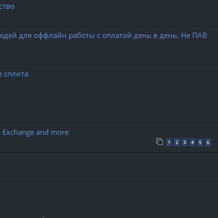
ство
юдей для оффлайн работы с оплатой день в день. Не ПАВ
е сплита
, Exchange and more
1
2
3
4
5
6