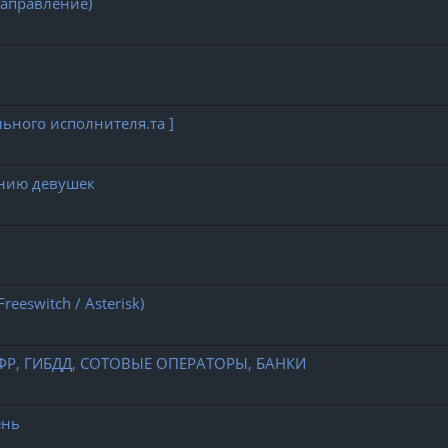
направление)
льного исполнителя.та ]
анию девушек
reeswitch / Asterisk)
 ПФР, ГИБДД, СОТОВЫЕ ОПЕРАТОРЫ, БАНКИ
ень