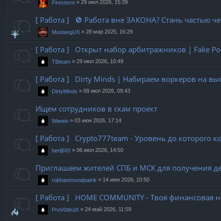
»
29 июл 2026, 15:39
Firestorm
[ Работа ] 🚫 Работа вне ЗАКОНА? Стань частью че
»
28 мар 2025, 16:29
MustangUX
[ Работа ] Открыт набор арбитражников | Fake Po
»
29 июл 2026, 10:49
TBteam
[ Работа ] Dirty Minds | Набираем воркеров на 
»
09 июл 2026, 09:43
DirtyMinds
Ищем сотрудников в скам проект
»
03 июн 2026, 17:14
Wiwein
[ Работа ] Crypto777team - Уровень до которого 
»
06 июл 2026, 14:50
berij693
Приглашаем жителей СПБ и МСК для получения де
»
14 июн 2026, 10:50
robhammondpatrik
[ Работа ] HOME COMMUNITY - Твоя финансовая н
»
24 май 2026, 11:59
ProV0dn1K