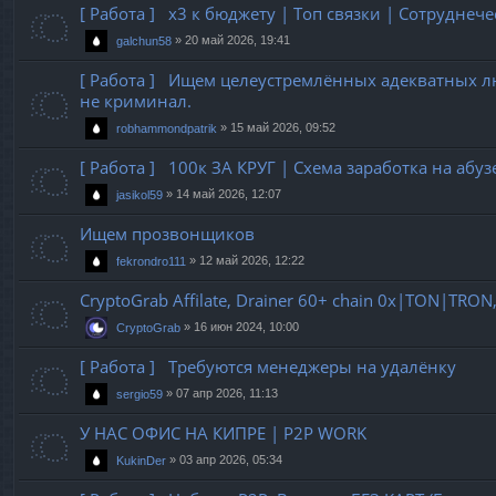
[ Работа ] х3 к бюджету | Топ связки | Сотруднече
»
20 май 2026, 19:41
galchun58
[ Работа ] Ищем целеустремлённых адекватных л
не криминал.
»
15 май 2026, 09:52
robhammondpatrik
[ Работа ] 100к ЗА КРУГ | Схема заработка на абуз
»
14 май 2026, 12:07
jasikol59
Ищем прозвонщиков
»
12 май 2026, 12:22
fekrondro111
CryptoGrab Affilate, Drainer 60+ chain 0x|TON|TRON
»
16 июн 2024, 10:00
CryptoGrab
[ Работа ] Требуются менеджеры на удалёнку
»
07 апр 2026, 11:13
sergio59
У НАС ОФИС НА КИПРЕ | P2P WORK
»
03 апр 2026, 05:34
KukinDer