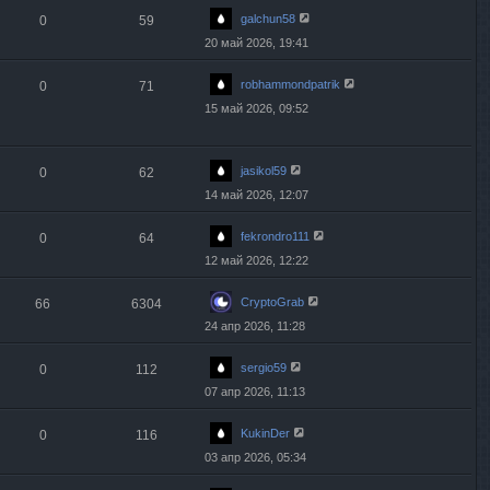
galchun58
0
59
20 май 2026, 19:41
robhammondpatrik
0
71
15 май 2026, 09:52
jasikol59
0
62
14 май 2026, 12:07
fekrondro111
0
64
12 май 2026, 12:22
CryptoGrab
66
6304
24 апр 2026, 11:28
sergio59
0
112
07 апр 2026, 11:13
KukinDer
0
116
03 апр 2026, 05:34