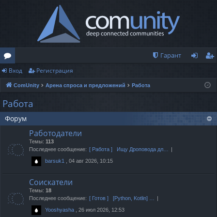
Гарант
Вход
Регистрация
о
хо
ег
ComUnity
Арена спроса и предложений
Работа
ру
д
ис
Работа
м
тр
Форум
ы
ац
Работодатели
ия
Темы:
113
Последнее сообщение:
[ Работа ] Ищу Дроповода дл…
, 04 авг 2026, 10:15
barsuk1
Соискатели
Темы:
18
Последнее сообщение:
[ Готов ] [Python, Kotlin] …
, 26 июл 2026, 12:53
Yooshyasha