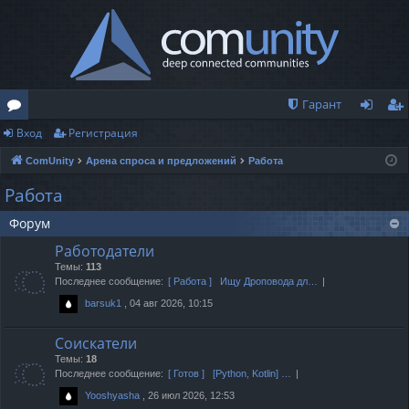
Гарант
Вход
Регистрация
о
хо
ег
ComUnity
Арена спроса и предложений
Работа
ру
д
ис
Работа
м
тр
Форум
ы
ац
Работодатели
ия
Темы:
113
Последнее сообщение:
[ Работа ] Ищу Дроповода дл…
, 04 авг 2026, 10:15
barsuk1
Соискатели
Темы:
18
Последнее сообщение:
[ Готов ] [Python, Kotlin] …
, 26 июл 2026, 12:53
Yooshyasha