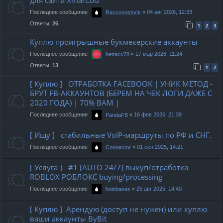
для сайта Xmart.biz
Последнее сообщение
«
04 авг 2026, 12:33
Raccoonstock
Ответы:
26
1
2
3
Куплю проигрышные букмекерские аккаунты
Последнее сообщение
«
17 мар 2026, 11:24
bettacc78
Ответы:
13
1
2
[ Куплю ] ОТРАБОТКА FACEBOOK | УНИК МЕТОД -
БРУТ FB-АККАУНТОВ (БЕРЕМ НА ЧЕК ЛОГИ ДАЖЕ С
2020 ГОДА) | 70% ВАМ |
Последнее сообщение
«
16 фев 2026, 21:39
PandaFB
[ Ищу ] стабильные VoIP-маршруты по РФ и СНГ.
Последнее сообщение
«
01 сен 2025, 14:21
Connector
[ Услуга ] #1 [AUTO 24/7] выкуп/отработка
ROBLOX РОБЛОКС buying/processing
Последнее сообщение
«
25 авг 2025, 14:40
holobases
[ Куплю ] Арендую (доступ не нужен) или куплю
ваши аккаунты ByBit