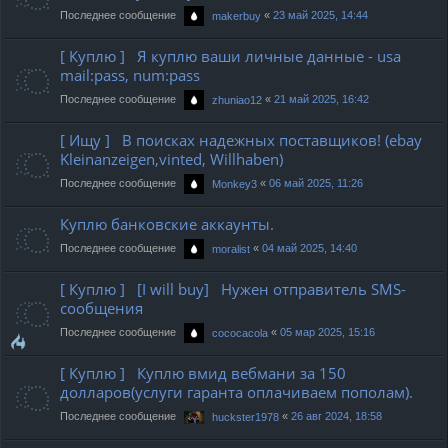
Последнее сообщение
«
23 май 2025, 14:44
makerbuy
[ Куплю ] Я куплю ваши личные данные - usa
mail:pass, num:pass
Последнее сообщение
«
21 май 2025, 16:42
zhuniao12
[ Ищу ] В поисках надежных поставщиков! (ebay
Kleinanzeigen,vinted, Willhaben)
Последнее сообщение
«
06 май 2025, 11:26
Monkey3
Куплю банковские аккаунты.
Последнее сообщение
«
04 май 2025, 14:40
moralist
[ Куплю ] [I will buy] Нужен отправитель SMS-
сообщения
Последнее сообщение
«
05 мар 2025, 15:16
cococacola
[ Куплю ] Куплю вмид вебмани за 150
долларов(услуги гаранта оплачиваем пополам).
Последнее сообщение
«
26 авг 2024, 18:58
huckster1978