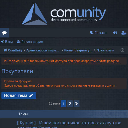
Гарант
Вход
Регистрация
о
хо
ег
ComUnity
Арена спроса и предложений
Иные товары и услуги
Покупатели
ру
д
ис
м
тр
Информация:
У гостей сайта нет доступа для просмотра тем в этом разделе.
Покупатели
ы
ац
ия
Правила форума
Здесь представлены объявления только о спросе на иные товары и услуги.
Новая тема
2
1
След.
31 тема
Темы
[ Куплю ] Ищем поставщиков готовых аккаунтов