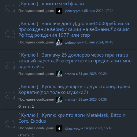
[ Куплю ] крипто seed фразы
Последнее сообщение
«
05 фев 2024, 17:24
johncrypto
[ Куплю ] Заплачу дропу(дропше) 5000рублей за
прохождение верификации на вебмани.Локация
Рф(год рождения 1977 или стар
Последнее сообщение
«
13 янв 2024, 04:45
webmoney
[ Куплю ] Заплачу 25 долларов через гаранта за
каждый адрес сайта(сервиса) кто предоставит мне
адрес сайта
Последнее сообщение
«
31 дек 2023, 00:22
croatia
[ Куплю ] Куплю айди карту с двух сторон,страна
Хорватия(пол только мужской)
Последнее сообщение
«
29 дек 2023, 04:30
croatia
Ответы:
1
[ Куплю ] Куплю крипто логи MetaMask, Bitcoin,
Core, Exodus
Последнее сообщение
«
14 дек 2023, 16:16
johncrypto
Ответы:
1