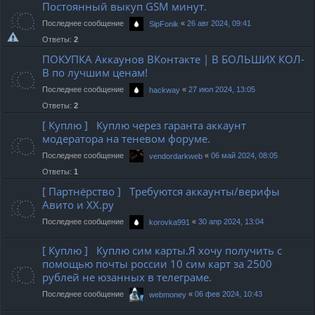
Постоянный выкуп GSM минут.
Последнее сообщение
«
26 авг 2024, 09:41
SipFonik
Ответы:
2
ПОКУПКА Аккаунов ВКонтакте | В БОЛЬШИХ КОЛ-
В по лучшим ценам!
Последнее сообщение
«
27 июл 2024, 13:05
hackway
Ответы:
2
[ Куплю ] Куплю через гаранта аккаунт
модератора на теневом форуме.
Последнее сообщение
«
06 май 2024, 08:05
vendordarkweb
Ответы:
1
[ Партнёрство ] Требуются аккаунты/верифы
Авито и ХХ.ру
Последнее сообщение
«
30 апр 2024, 13:04
korovka991
[ Куплю ] Куплю сим карты.Я хочу получить с
помощью почты россии 10 сим карт за 2500
рублей не юзанных в телеграме.
Последнее сообщение
«
06 фев 2024, 10:43
webmoney