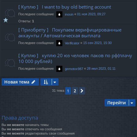
[ Куплю ] I want to buy old betting account
Последнее сообщение
«
01 ноя 2023, 09:27
inosin
Ответы:
1
[ Приобрету ] Покупаем верифицированные
аккаунты / Автоматическая выплата
Последнее сообщение
«
15 сен 2023, 15:30
Verificator
[ Куплю ] куплю 20 юз человек паков по рф(плачу
10 000 рублей)
Последнее сообщение
«
28 июл 2023, 01:11
gemotox987
Новая тема
2
1
След.
31 тема
Перейти
Права доступа
Вы
не можете
начинать темы
Вы
не можете
отвечать на сообщения
Вы
не можете
редактировать свои сообщения