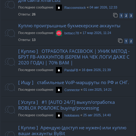
для сайта Xmart.biz
Последнее сообщение
«
04 авг 2026, 12:33
Raccoonstock
Ответы:
26
1
2
3
Куплю проигрышные букмекерские аккаунты
Последнее сообщение
«
17 мар 2026, 11:24
bettacc78
Ответы:
13
1
2
[ Куплю ] ОТРАБОТКА FACEBOOK | УНИК МЕТОД -
БРУТ FB-АККАУНТОВ (БЕРЕМ НА ЧЕК ЛОГИ ДАЖЕ С
2020 ГОДА) | 70% ВАМ |
Последнее сообщение
«
16 фев 2026, 21:39
PandaFB
[ Ищу ] стабильные VoIP-маршруты по РФ и СНГ.
Последнее сообщение
«
01 сен 2025, 14:21
Connector
[ Услуга ] #1 [AUTO 24/7] выкуп/отработка
ROBLOX РОБЛОКС buying/processing
Последнее сообщение
«
25 авг 2025, 14:40
holobases
[ Куплю ] Арендую (доступ не нужен) или куплю
ваши аккаунты ByBit