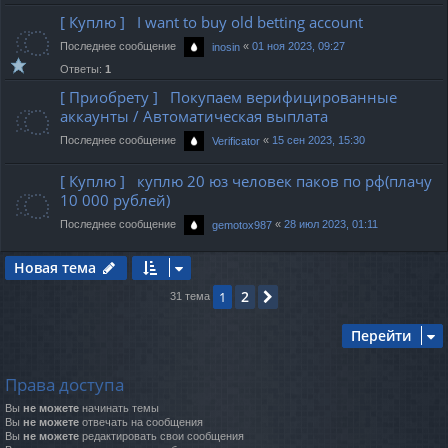
[ Куплю ] I want to buy old betting account
Последнее сообщение
«
01 ноя 2023, 09:27
inosin
Ответы:
1
[ Приобрету ] Покупаем верифицированные
аккаунты / Автоматическая выплата
Последнее сообщение
«
15 сен 2023, 15:30
Verificator
[ Куплю ] куплю 20 юз человек паков по рф(плачу
10 000 рублей)
Последнее сообщение
«
28 июл 2023, 01:11
gemotox987
Новая тема
2
1
След.
31 тема
Перейти
Права доступа
Вы
не можете
начинать темы
Вы
не можете
отвечать на сообщения
Вы
не можете
редактировать свои сообщения