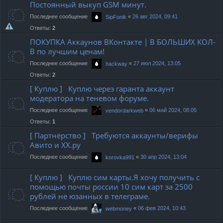
Постоянный выкуп GSM минут.
Последнее сообщение
«
26 авг 2024, 09:41
SipFonik
Ответы:
2
ПОКУПКА Аккаунов ВКонтакте | В БОЛЬШИХ КОЛ-
В по лучшим ценам!
Последнее сообщение
«
27 июл 2024, 13:05
hackway
Ответы:
2
[ Куплю ] Куплю через гаранта аккаунт
модератора на теневом форуме.
Последнее сообщение
«
06 май 2024, 08:05
vendordarkweb
Ответы:
1
[ Партнёрство ] Требуются аккаунты/верифы
Авито и ХХ.ру
Последнее сообщение
«
30 апр 2024, 13:04
korovka991
[ Куплю ] Куплю сим карты.Я хочу получить с
помощью почты россии 10 сим карт за 2500
рублей не юзанных в телеграме.
Последнее сообщение
«
06 фев 2024, 10:43
webmoney