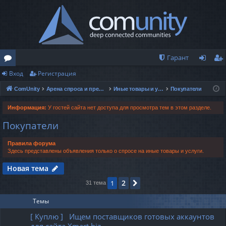
Гарант
Вход
Регистрация
о
хо
ег
ComUnity
Арена спроса и предложений
Иные товары и услуги
Покупатели
ру
д
ис
м
тр
Информация:
У гостей сайта нет доступа для просмотра тем в этом разделе.
Покупатели
ы
ац
ия
Правила форума
Здесь представлены объявления только о спросе на иные товары и услуги.
Новая тема
2
1
След.
31 тема
Темы
[ Куплю ] Ищем поставщиков готовых аккаунтов