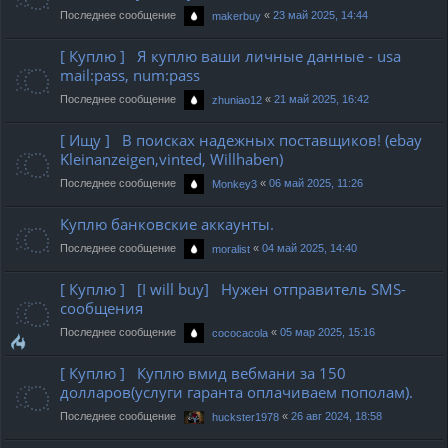
Последнее сообщение
«
23 май 2025, 14:44
makerbuy
[ Куплю ] Я куплю ваши личные данные - usa
mail:pass, num:pass
Последнее сообщение
«
21 май 2025, 16:42
zhuniao12
[ Ищу ] В поисках надежных поставщиков! (ebay
Kleinanzeigen,vinted, Willhaben)
Последнее сообщение
«
06 май 2025, 11:26
Monkey3
Куплю банковские аккаунты.
Последнее сообщение
«
04 май 2025, 14:40
moralist
[ Куплю ] [I will buy] Нужен отправитель SMS-
сообщения
Последнее сообщение
«
05 мар 2025, 15:16
cococacola
[ Куплю ] Куплю вмид вебмани за 150
долларов(услуги гаранта оплачиваем пополам).
Последнее сообщение
«
26 авг 2024, 18:58
huckster1978