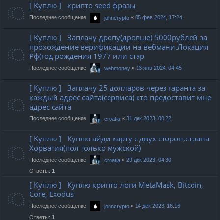
[ Куплю ] крипто seed фразы
Последнее сообщение
«
05 фев 2024, 17:24
johncrypto
[ Куплю ] Заплачу дропу(дропше) 5000рублей за
прохождение верификации на вебмани.Локация
Рф(год рождения 1977 или стар
Последнее сообщение
«
13 янв 2024, 04:45
webmoney
[ Куплю ] Заплачу 25 долларов через гаранта за
каждый адрес сайта(сервиса) кто предоставит мне
адрес сайта
Последнее сообщение
«
31 дек 2023, 00:22
croatia
[ Куплю ] Куплю айди карту с двух сторон,страна
Хорватия(пол только мужской)
Последнее сообщение
«
29 дек 2023, 04:30
croatia
Ответы:
1
[ Куплю ] Куплю крипто логи MetaMask, Bitcoin,
Core, Exodus
Последнее сообщение
«
14 дек 2023, 16:16
johncrypto
Ответы:
1