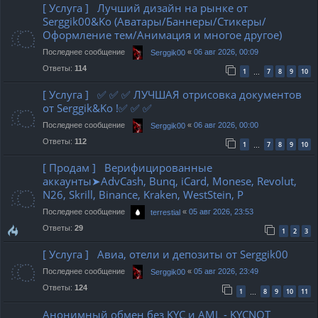
[ Услуга ] Лучший дизайн на рынке от
Serggik00&Ko (Аватары/Баннеры/Стикеры/
Оформление тем/Анимация и многое другое)
Последнее сообщение
«
06 авг 2026, 00:09
Serggik00
Ответы:
114
1
7
8
9
10
…
[ Услуга ] ✅ ✅ ✅ ЛУЧШАЯ отрисовка документов
от Serggik&Ko !✅ ✅ ✅
Последнее сообщение
«
06 авг 2026, 00:00
Serggik00
Ответы:
112
1
7
8
9
10
…
[ Продам ] Верифицированные
аккаунты➤AdvCash, Bunq, iCard, Monese, Revolut,
N26, Skrill, Binance, Kraken, WestStein, P
Последнее сообщение
«
05 авг 2026, 23:53
terrestial
Ответы:
29
1
2
3
[ Услуга ] Авиа, отели и депозиты от Serggik00
Последнее сообщение
«
05 авг 2026, 23:49
Serggik00
Ответы:
124
1
8
9
10
11
…
Анонимный обмен без KYC и AML - KYCNOT