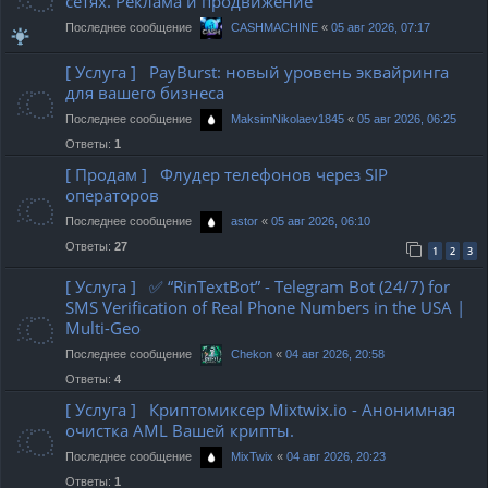
сетях. Реклама и продвижение
Последнее сообщение
«
05 авг 2026, 07:17
CASHMACHINE
[ Услуга ] PayBurst: новый уровень эквайринга
для вашего бизнеса
Последнее сообщение
«
05 авг 2026, 06:25
MaksimNikolaev1845
Ответы:
1
[ Продам ] Флудер телефонов через SIP
операторов
Последнее сообщение
«
05 авг 2026, 06:10
astor
Ответы:
27
1
2
3
[ Услуга ] ✅ “RinTextBot” - Telegram Bot (24/7) for
SMS Verification of Real Phone Numbers in the USA |
Multi-Geo
Последнее сообщение
«
04 авг 2026, 20:58
Chekon
Ответы:
4
[ Услуга ] Криптомиксер Mixtwix.io - Анонимная
очистка AML Вашей крипты.
Последнее сообщение
«
04 авг 2026, 20:23
MixTwix
Ответы:
1