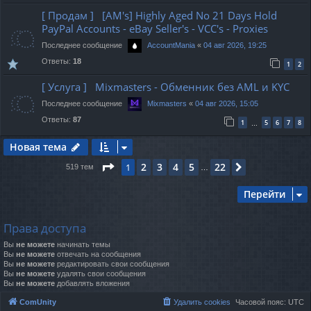
[ Продам ] [AM's] Highly Aged No 21 Days Hold
PayPal Accounts - eBay Seller's - VCC's - Proxies
Последнее сообщение
«
04 авг 2026, 19:25
AccountMania
Ответы:
18
1
2
[ Услуга ] Mixmasters - Обменник без AML и KYC
Последнее сообщение
«
04 авг 2026, 15:05
Mixmasters
Ответы:
87
1
5
6
7
8
…
Новая тема
Страница
1
из
22
2
3
4
5
22
1
След.
519 тем
…
Перейти
Права доступа
Вы
не можете
начинать темы
Вы
не можете
отвечать на сообщения
Вы
не можете
редактировать свои сообщения
Вы
не можете
удалять свои сообщения
Вы
не можете
добавлять вложения
ComUnity
Удалить cookies
Часовой пояс:
UTC