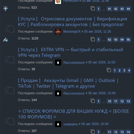
Последнее сообщение
«
05 авг 2026, 11:48
Perfectum
Ответы:
523
1
41
42
43
44
…
[ Услуга ] Отрисовка документов | Верификация
KYC | Разблокировка аккаунтов | Без предоплат
Последнее сообщение
«
05 авг 2026, 11:26
MustangUX
Ответы:
1129
1
92
93
94
95
…
[ Услуга ] EXTRA VPN — быстрый и стабильный
VPN через Telegram
Последнее сообщение
«
05 авг 2026, 11:03
Raccoonstock
Ответы:
39
1
2
3
4
[ Продам ] Аккаунты Gmail | GMX | Outlook |
TikTok | Twitter | Telegram и другие
Последнее сообщение
«
05 авг 2026, 10:49
Raccoonstock
Ответы:
144
1
10
11
12
13
…
⭐ СПИСОК ФОРУМОВ ДЛЯ ВАШИХ НУЖД ⭐ [БОЛЕЕ
100 ФОРУМОВ] ⭐
Последнее сообщение
«
05 авг 2026, 10:40
xeabadnu
Ответы:
167
1
11
12
13
14
…