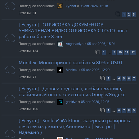
Последнее сообщение
«
05 авг 2026, 15:18
kycnot
Ответы:
31
1
2
3
[ Услуга ] ОТРИСОВКА ДОКУМЕНТОВ
УНИКАЛЬНАЯ ВИДЕО ОТРИСОВКА С ГОЛО опыт
работы более 8 лет
Последнее сообщение
«
05 авг 2026, 15:04
Angedaniya
Ответы:
134
1
9
10
11
12
…
Monitex: Мониторинг с кэшбэком 80% в USDT
Последнее сообщение
«
05 авг 2026, 12:29
Monitex
Ответы:
77
1
4
5
6
7
…
[ Услуга ] Дорвеи под ключ, любая тематика,
стабильный поток клиентов из Google/Яндекс
Последнее сообщение
«
05 авг 2026, 12:05
genitive
Ответы:
106
1
6
7
8
9
…
[ Услуга ] Smile ✔ «Vektor» - лазерная гравировка
печатей из резины ( Анонимно | Быстро |
Надёжно )