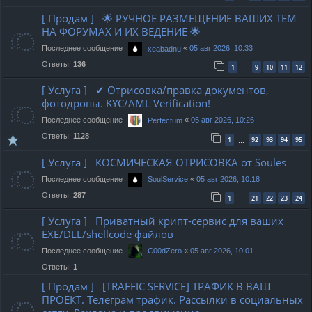
[ Продам ] 🌟 РУЧНОЕ РАЗМЕЩЕНИЕ ВАШИХ ТЕМ
НА ФОРУМАХ И ИХ ВЕДЕНИЕ 🌟
Последнее сообщение
«
05 авг 2026, 10:33
xeabadnu
Ответы:
136
1
9
10
11
12
…
[ Услуга ] ✔ Отрисовка/правка документов,
фотодропы. KYC/AML Verification!
Последнее сообщение
«
05 авг 2026, 10:26
Perfectum
Ответы:
1128
1
92
93
94
95
…
[ Услуга ] КОСМИЧЕСКАЯ ОТРИСОВКА от Soules
Последнее сообщение
«
05 авг 2026, 10:18
SoulService
Ответы:
287
1
21
22
23
24
…
[ Услуга ] Приватный крипт-сервис для ваших
EXE/DLL/shellcode файлов
Последнее сообщение
«
05 авг 2026, 10:01
C00dZero
Ответы:
1
[ Продам ] [TRAFFIC SERVICE] ТРАФИК В ВАШ
ПРОЕКТ. Телеграм трафик. Рассылки в социальных