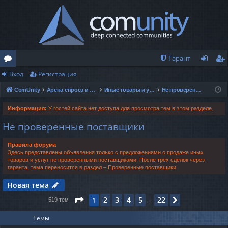
Гарант
Вход
Регистрация
о
хо
ег
ComUnity
Арена спроса и предложений
Иные товары и услуги
Не проверенные поставщики
ру
д
ис
м
тр
Информация:
У гостей сайта нет доступа для просмотра тем в этом разделе.
Не проверенные поставщики
ы
ац
ия
Правила форума
Здесь представлены объявления только с предложениями о продаже иных
товаров и услуг не проверенными поставщиками. После трёх сделок через
гаранта, тема переносится в раздел – Проверенные поставщики
Новая тема
Страница
1
из
22
2
3
4
5
22
1
След.
519 тем
…
Темы