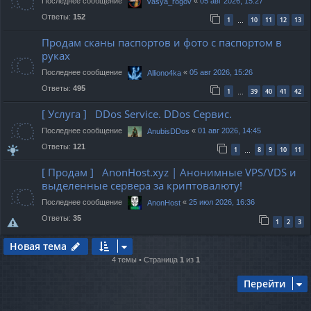
Последнее сообщение
«
05 авг 2026, 15:27
vasya_rogov
Ответы:
152
1
10
11
12
13
…
Продам сканы паспортов и фото с паспортом в
руках
Последнее сообщение
«
05 авг 2026, 15:26
Alliono4ka
Ответы:
495
1
39
40
41
42
…
[ Услуга ] DDos Service. DDos Сервис.
Последнее сообщение
«
01 авг 2026, 14:45
AnubisDDos
Ответы:
121
1
8
9
10
11
…
[ Продам ] AnonHost.xyz | Анонимные VPS/VDS и
выделенные сервера за криптовалюту!
Последнее сообщение
«
25 июл 2026, 16:36
AnonHost
Ответы:
35
1
2
3
Новая тема
4 темы • Страница
1
из
1
Перейти