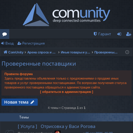
Гарант
Вход
Регистрация
о
хо
ег
ComUnity
Арена спроса и предложений
Иные товары и услуги
Проверенные поставщики
ру
д
ис
Проверенные поставщики
м
тр
ы
ац
Правила форума
Здесь представлены объявления только с предложениями о продаже иных
ия
товаров и услуг проверенными поставщиками. По вопросам получения статуса
проверенного поставщика обращаться к администрации сайта.
[ обратиться в администрацию ]
Новая тема
4 темы • Страница
1
из
1
Темы
[ Услуга ] Отрисовка у Васи Рогова