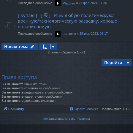
Последнее сообщение
«
27 фев 2024, 11:36
Watcher
[ Куплю ] [ 买 ] Ищу любую политическую/
военную/технологическую разведку, хорошо
оплачиваемую
Последнее сообщение
«
15 июл 2023, 08:17
JOLbit08
Новая тема
2 темы • Страница
1
из
1
Перейти
Права доступа
Вы
не можете
начинать темы
Вы
не можете
отвечать на сообщения
Вы
не можете
редактировать свои сообщения
Вы
не можете
удалять свои сообщения
Вы
не можете
добавлять вложения
ComUnity
Удалить cookies
Часовой пояс:
UTC
Конфиденциальность
|
Правила