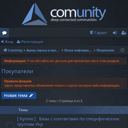
Гарант
Вход
Регистрация
о
хо
ег
ComUnity
Арена спроса и предложений
Поиск информации и данных
Покупатели
ру
д
ис
м
тр
Информация:
У гостей сайта нет доступа для просмотра тем в этом разделе.
Покупатели
ы
ац
ия
Правила форума
Здесь представлены объявления только о спросе на какую-либо информацию.
Новая тема
2 темы • Страница
1
из
1
Темы
[ Куплю ] Базы с контактами по специфическим
группам Укр