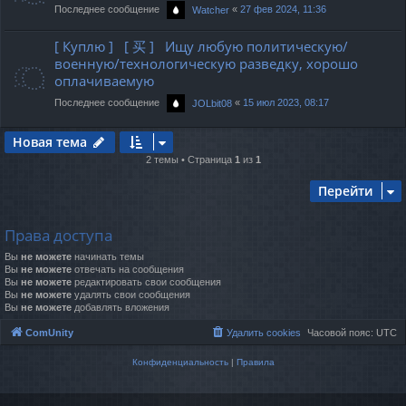
Последнее сообщение
«
27 фев 2024, 11:36
Watcher
[ Куплю ] [ 买 ] Ищу любую политическую/
военную/технологическую разведку, хорошо
оплачиваемую
Последнее сообщение
«
15 июл 2023, 08:17
JOLbit08
Новая тема
2 темы • Страница
1
из
1
Перейти
Права доступа
Вы
не можете
начинать темы
Вы
не можете
отвечать на сообщения
Вы
не можете
редактировать свои сообщения
Вы
не можете
удалять свои сообщения
Вы
не можете
добавлять вложения
ComUnity
Удалить cookies
Часовой пояс:
UTC
Конфиденциальность
|
Правила