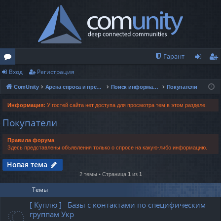
Гарант
Вход
Регистрация
о
хо
ег
ComUnity
Арена спроса и предложений
Поиск информации и данных
Покупатели
ру
д
ис
м
тр
Информация:
У гостей сайта нет доступа для просмотра тем в этом разделе.
Покупатели
ы
ац
ия
Правила форума
Здесь представлены объявления только о спросе на какую-либо информацию.
Новая тема
2 темы • Страница
1
из
1
Темы
[ Куплю ] Базы с контактами по специфическим
группам Укр