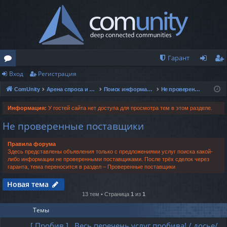
Гарант
Вход
Регистрация
о
хо
ег
ComUnity
Арена спроса и предложений
Поиск информации и данных
Не проверенные поставщики
ру
д
ис
м
тр
Информация:
У гостей сайта нет доступа для просмотра тем в этом разделе.
Не проверенные поставщики
ы
ац
ия
Правила форума
Здесь представлены объявления только с предложениями услуг поиска какой-
либо информации не проверенными поставщиками. После трёх сделок через
гаранта, тема переносится в раздел – Проверенные поставщики
Новая тема
13 тем • Страница
1
из
1
Темы
[ Пробив ] Весь перечень услуг пробива! / досье/