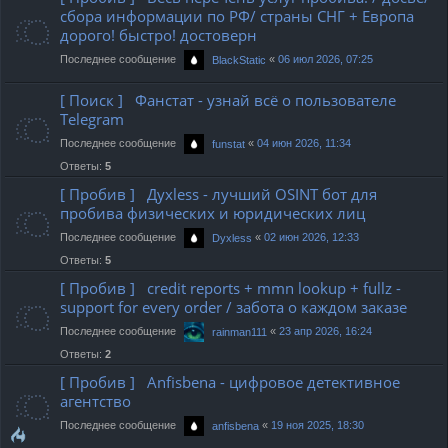
сбора информации по РФ/ страны СНГ + Европа
дорого! быстро! достоверн
Последнее сообщение
«
06 июл 2026, 07:25
BlackStatic
[ Поиск ] Фанстат - узнай всё о пользователе
Telegram
Последнее сообщение
«
04 июн 2026, 11:34
funstat
Ответы:
5
[ Пробив ] Духless - лучший OSINT бот для
пробива физических и юридических лиц
Последнее сообщение
«
02 июн 2026, 12:33
Dyxless
Ответы:
5
[ Пробив ] credit reports + mmn lookup + fullz -
support for every order / забота о каждом заказе
Последнее сообщение
«
23 апр 2026, 16:24
rainman111
Ответы:
2
[ Пробив ] Anfisbena - цифровое детективное
агентство
Последнее сообщение
«
19 ноя 2025, 18:30
anfisbena