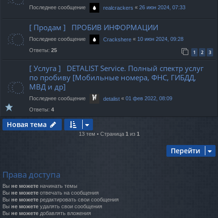
Последнее сообщение
«
26 июн 2024, 07:33
realcrackers
[ Продам ] ПРОБИВ ИНФОРМАЦИИ
Последнее сообщение
«
10 июн 2024, 09:28
Crackshere
Ответы:
25
1
2
3
[ Услуга ] DETALIST Service. Полный спектр услуг
по пробиву [Мобильные номера, ФНС, ГИБДД,
МВД и др]
Последнее сообщение
«
01 фев 2022, 08:09
detalist
Ответы:
4
Новая тема
13 тем • Страница
1
из
1
Перейти
Права доступа
Вы
не можете
начинать темы
Вы
не можете
отвечать на сообщения
Вы
не можете
редактировать свои сообщения
Вы
не можете
удалять свои сообщения
Вы
не можете
добавлять вложения