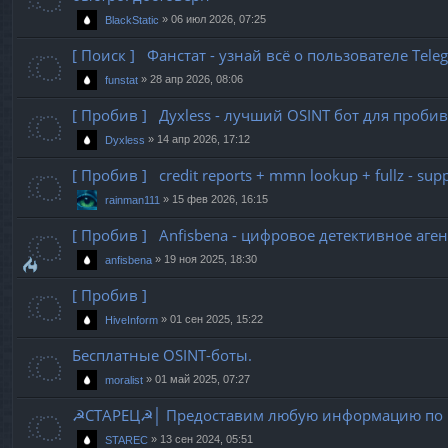
»
06 июл 2026, 07:25
BlackStatic
[ Поиск ] Фанстат - узнай всё о пользователе Tele
»
28 апр 2026, 08:06
funstat
[ Пробив ] Духless - лучший OSINT бот для проб
»
14 апр 2026, 17:12
Dyxless
[ Пробив ] credit reports + mmn lookup + fullz - sup
»
15 фев 2026, 16:15
rainman111
[ Пробив ] Anfisbena - цифровое детективное аген
»
19 ноя 2025, 18:30
anfisbena
[ Пробив ]
»
01 сен 2025, 15:22
HiveInform
Бесплатные OSINT-боты.
»
01 май 2025, 07:27
moralist
☭СТАРЕЦ☭│ Предоставим любую информацию по 
»
13 сен 2024, 05:51
STAREC