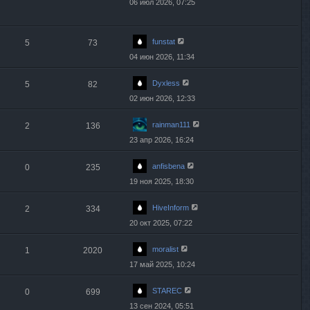
06 июл 2026, 07:25
funstat
5
73
04 июн 2026, 11:34
Dyxless
5
82
02 июн 2026, 12:33
rainman111
2
136
23 апр 2026, 16:24
anfisbena
0
235
19 ноя 2025, 18:30
HiveInform
2
334
20 окт 2025, 07:22
moralist
1
2020
17 май 2025, 10:24
STAREC
0
699
13 сен 2024, 05:51