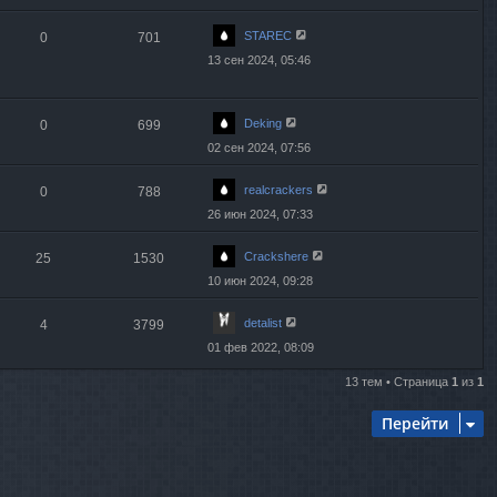
STAREC
0
701
13 сен 2024, 05:46
Deking
0
699
02 сен 2024, 07:56
realcrackers
0
788
26 июн 2024, 07:33
Crackshere
25
1530
10 июн 2024, 09:28
detalist
4
3799
01 фев 2022, 08:09
13 тем • Страница
1
из
1
Перейти