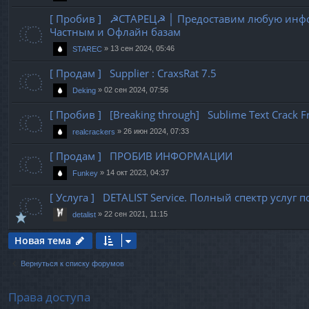
[ Пробив ] ☭СТАРЕЦ☭ │ Предоставим любую инф
Частным и Офлайн базам
»
13 сен 2024, 05:46
STAREC
[ Продам ] Supplier : CraxsRat 7.5
»
02 сен 2024, 07:56
Deking
[ Пробив ] [Breaking through] Sublime Text Crack 
»
26 июн 2024, 07:33
realcrackers
[ Продам ] ПРОБИВ ИНФОРМАЦИИ
»
14 окт 2023, 04:37
Funkey
[ Услуга ] DETALIST Service. Полный спектр услу
»
22 сен 2021, 11:15
detalist
Новая тема
Вернуться к списку форумов
Права доступа