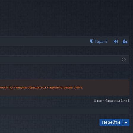
Гарант
хо
ег
д
ис
тр
ац
нного поставщика обращаться к администрации сайта.
ия
0 тем • Страница
1
из
1
Перейти