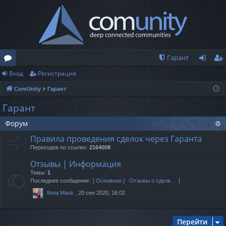
Гарант
Вход
Регистрация
о
хо
ег
ComUnity
Гарант
ру
д
ис
Гарант
м
тр
Форум
ы
ац
Правила проведения сделок через Гаранта
ия
Переходов по ссылке:
2164008
Отзывы | Информация
Темы:
1
Последнее сообщение:
[ Основное ] Отзывы о сделк…
, 20 сен 2020, 16:02
Ilona Mask
Перейти