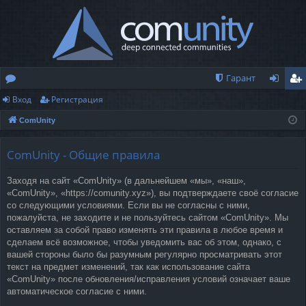
Гарант
Вход
Регистрация
о
хо
ег
ComUnity
ру
д
ис
м
тр
ComUnity - Общие правила
ы
ац
Заходя на сайт «ComUnity» (в дальнейшем «мы», «наш»,
ия
«ComUnity», «https://comunity.xyz»), вы подтверждаете своё согласие
со следующими условиями. Если вы не согласны с ними,
пожалуйста, не заходите и не пользуйтесь сайтом «ComUnity». Мы
оставляем за собой право изменять эти правила в любое время и
сделаем всё возможное, чтобы уведомить вас об этом, однако, с
вашей стороны было бы разумным регулярно просматривать этот
текст на предмет изменений, так как использование сайта
«ComUnity» после обновления/исправления условий означает ваше
автоматическое согласие с ними.