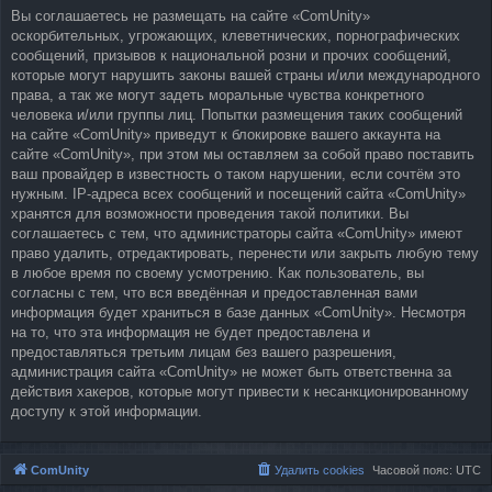
Вы соглашаетесь не размещать на сайте «ComUnity»
оскорбительных, угрожающих, клеветнических, порнографических
сообщений, призывов к национальной розни и прочих сообщений,
которые могут нарушить законы вашей страны и/или международного
права, а так же могут задеть моральные чувства конкретного
человека и/или группы лиц. Попытки размещения таких сообщений
на сайте «ComUnity» приведут к блокировке вашего аккаунта на
сайте «ComUnity», при этом мы оставляем за собой право поставить
ваш провайдер в известность о таком нарушении, если сочтём это
нужным. IP-адреса всех сообщений и посещений сайта «ComUnity»
хранятся для возможности проведения такой политики. Вы
соглашаетесь с тем, что администраторы сайта «ComUnity» имеют
право удалить, отредактировать, перенести или закрыть любую тему
в любое время по своему усмотрению. Как пользователь, вы
согласны с тем, что вся введённая и предоставленная вами
информация будет храниться в базе данных «ComUnity». Несмотря
на то, что эта информация не будет предоставлена и
предоставляться третьим лицам без вашего разрешения,
администрация сайта «ComUnity» не может быть ответственна за
действия хакеров, которые могут привести к несанкционированному
доступу к этой информации.
ComUnity
Удалить cookies
Часовой пояс:
UTC