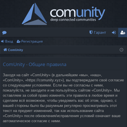
Гарант
Вход
Регистрация
о
хо
ег
ComUnity
ру
д
ис
м
тр
ComUnity - Общие правила
ы
ац
Заходя на сайт «ComUnity» (в дальнейшем «мы», «наш»,
ия
«ComUnity», «https://comunity.xyz»), вы подтверждаете своё согласие
со следующими условиями. Если вы не согласны с ними,
пожалуйста, не заходите и не пользуйтесь сайтом «ComUnity». Мы
оставляем за собой право изменять эти правила в любое время и
сделаем всё возможное, чтобы уведомить вас об этом, однако, с
вашей стороны было бы разумным регулярно просматривать этот
текст на предмет изменений, так как использование сайта
«ComUnity» после обновления/исправления условий означает ваше
автоматическое согласие с ними.