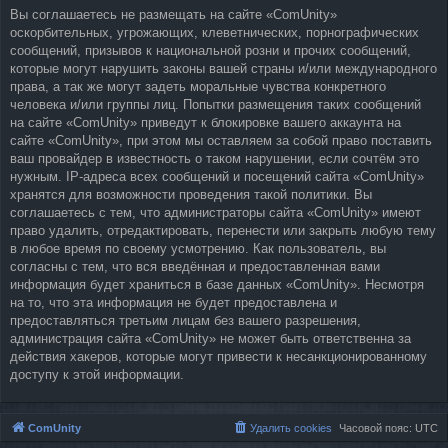
Вы соглашаетесь не размещать на сайте «ComUnity»
оскорбительных, угрожающих, клеветнических, порнографических
сообщений, призывов к национальной розни и прочих сообщений,
которые могут нарушить законы вашей страны и/или международного
права, а так же могут задеть моральные чувства конкретного
человека и/или группы лиц. Попытки размещения таких сообщений
на сайте «ComUnity» приведут к блокировке вашего аккаунта на
сайте «ComUnity», при этом мы оставляем за собой право поставить
ваш провайдер в известность о таком нарушении, если сочтём это
нужным. IP-адреса всех сообщений и посещений сайта «ComUnity»
хранятся для возможности проведения такой политики. Вы
соглашаетесь с тем, что администраторы сайта «ComUnity» имеют
право удалить, отредактировать, перенести или закрыть любую тему
в любое время по своему усмотрению. Как пользователь, вы
согласны с тем, что вся введённая и предоставленная вами
информация будет храниться в базе данных «ComUnity». Несмотря
на то, что эта информация не будет предоставлена и
предоставляться третьим лицам без вашего разрешения,
администрация сайта «ComUnity» не может быть ответственна за
действия хакеров, которые могут привести к несанкционированному
доступу к этой информации.
ComUnity
Удалить cookies
Часовой пояс:
UTC