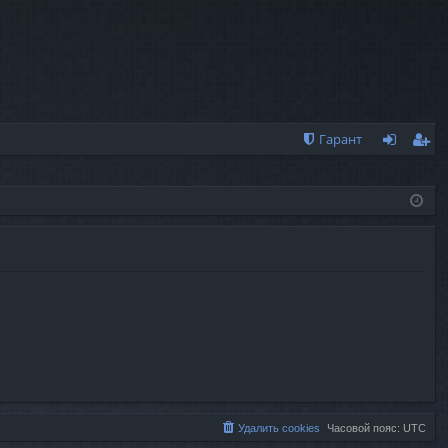
Гарант
хо
ег
д
ис
тр
ац
ия
Удалить cookies
Часовой пояс:
UTC