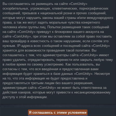
Вы соглашаетесь не размещать на сайте «ComUnity»
оскорбительных, угрожающих, клеветнических, порнографических
сообщений, призывов к национальной розни и прочих сообщений,
которые могут нарушить законы вашей страны и/или международного
права, а так же могут задеть моральные чувства конкретного
человека и/или группы лиц. Попытки размещения таких сообщений
на сайте «ComUnity» приведут к блокировке вашего аккаунта на
сайте «ComUnity», при этом мы оставляем за собой право поставить
ваш провайдер в известность о таком нарушении, если сочтём это
нужным. IP-адреса всех сообщений и посещений сайта «ComUnity»
хранятся для возможности проведения такой политики. Вы
соглашаетесь с тем, что администраторы сайта «ComUnity» имеют
право удалить, отредактировать, перенести или закрыть любую тему
в любое время по своему усмотрению. Как пользователь, вы
согласны с тем, что вся введённая и предоставленная вами
информация будет храниться в базе данных «ComUnity». Несмотря
на то, что эта информация не будет предоставлена и
предоставляться третьим лицам без вашего разрешения,
администрация сайта «ComUnity» не может быть ответственна за
действия хакеров, которые могут привести к несанкционированному
доступу к этой информации.