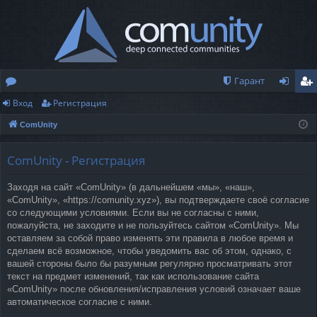
Гарант
Вход
Регистрация
о
хо
ег
ComUnity
ру
д
ис
м
тр
ComUnity - Регистрация
ы
ац
Заходя на сайт «ComUnity» (в дальнейшем «мы», «наш»,
ия
«ComUnity», «https://comunity.xyz»), вы подтверждаете своё согласие
со следующими условиями. Если вы не согласны с ними,
пожалуйста, не заходите и не пользуйтесь сайтом «ComUnity». Мы
оставляем за собой право изменять эти правила в любое время и
сделаем всё возможное, чтобы уведомить вас об этом, однако, с
вашей стороны было бы разумным регулярно просматривать этот
текст на предмет изменений, так как использование сайта
«ComUnity» после обновления/исправления условий означает ваше
автоматическое согласие с ними.