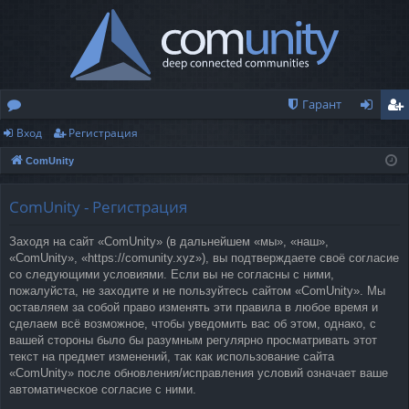
Гарант
Вход
Регистрация
о
хо
ег
ComUnity
ру
д
ис
м
тр
ComUnity - Регистрация
ы
ац
Заходя на сайт «ComUnity» (в дальнейшем «мы», «наш»,
ия
«ComUnity», «https://comunity.xyz»), вы подтверждаете своё согласие
со следующими условиями. Если вы не согласны с ними,
пожалуйста, не заходите и не пользуйтесь сайтом «ComUnity». Мы
оставляем за собой право изменять эти правила в любое время и
сделаем всё возможное, чтобы уведомить вас об этом, однако, с
вашей стороны было бы разумным регулярно просматривать этот
текст на предмет изменений, так как использование сайта
«ComUnity» после обновления/исправления условий означает ваше
автоматическое согласие с ними.