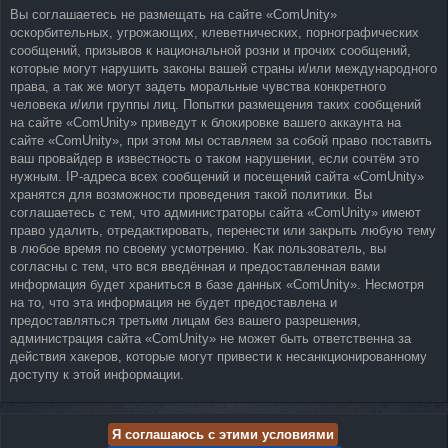
Вы соглашаетесь не размещать на сайте «ComUnity»
оскорбительных, угрожающих, клеветнических, порнографических
сообщений, призывов к национальной розни и прочих сообщений,
которые могут нарушить законы вашей страны и/или международного
права, а так же могут задеть моральные чувства конкретного
человека и/или группы лиц. Попытки размещения таких сообщений
на сайте «ComUnity» приведут к блокировке вашего аккаунта на
сайте «ComUnity», при этом мы оставляем за собой право поставить
ваш провайдер в известность о таком нарушении, если сочтём это
нужным. IP-адреса всех сообщений и посещений сайта «ComUnity»
хранятся для возможности проведения такой политики. Вы
соглашаетесь с тем, что администраторы сайта «ComUnity» имеют
право удалить, отредактировать, перенести или закрыть любую тему
в любое время по своему усмотрению. Как пользователь, вы
согласны с тем, что вся введённая и предоставленная вами
информация будет храниться в базе данных «ComUnity». Несмотря
на то, что эта информация не будет предоставлена и
предоставляться третьим лицам без вашего разрешения,
администрация сайта «ComUnity» не может быть ответственна за
действия хакеров, которые могут привести к несанкционированному
доступу к этой информации.