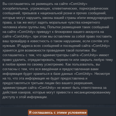
Вы соглашаетесь не размещать на сайте «ComUnity»
оскорбительных, угрожающих, клеветнических, порнографических
сообщений, призывов к национальной розни и прочих сообщений,
которые могут нарушить законы вашей страны и/или международного
права, а так же могут задеть моральные чувства конкретного
человека и/или группы лиц. Попытки размещения таких сообщений
на сайте «ComUnity» приведут к блокировке вашего аккаунта на
сайте «ComUnity», при этом мы оставляем за собой право поставить
ваш провайдер в известность о таком нарушении, если сочтём это
нужным. IP-адреса всех сообщений и посещений сайта «ComUnity»
хранятся для возможности проведения такой политики. Вы
соглашаетесь с тем, что администраторы сайта «ComUnity» имеют
право удалить, отредактировать, перенести или закрыть любую тему
в любое время по своему усмотрению. Как пользователь, вы
согласны с тем, что вся введённая и предоставленная вами
информация будет храниться в базе данных «ComUnity». Несмотря
на то, что эта информация не будет предоставлена и
предоставляться третьим лицам без вашего разрешения,
администрация сайта «ComUnity» не может быть ответственна за
действия хакеров, которые могут привести к несанкционированному
доступу к этой информации.