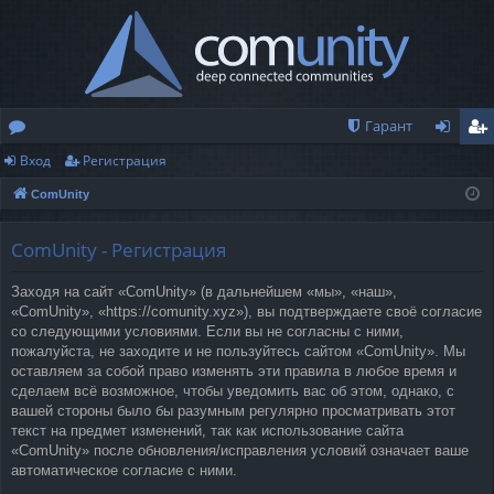
Гарант
Вход
Регистрация
о
хо
ег
ComUnity
ру
д
ис
м
тр
ComUnity - Регистрация
ы
ац
Заходя на сайт «ComUnity» (в дальнейшем «мы», «наш»,
ия
«ComUnity», «https://comunity.xyz»), вы подтверждаете своё согласие
со следующими условиями. Если вы не согласны с ними,
пожалуйста, не заходите и не пользуйтесь сайтом «ComUnity». Мы
оставляем за собой право изменять эти правила в любое время и
сделаем всё возможное, чтобы уведомить вас об этом, однако, с
вашей стороны было бы разумным регулярно просматривать этот
текст на предмет изменений, так как использование сайта
«ComUnity» после обновления/исправления условий означает ваше
автоматическое согласие с ними.