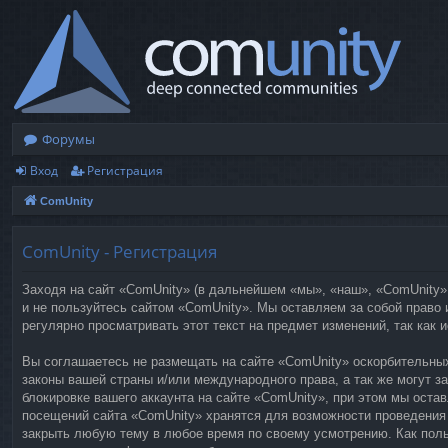
Форумы
Вход
Регистрация
ComUnity
ComUnity - Регистрация
Заходя на сайт «ComUnity» (в дальнейшем «мы», «наш», «ComUnity»,
и не пользуйтесь сайтом «ComUnity». Мы оставляем за собой право
регулярно просматривать этот текст на предмет изменений, так как
Вы соглашаетесь не размещать на сайте «ComUnity» оскорбительных
законы вашей страны и/или международного права, а так же могут з
блокировке вашего аккаунта на сайте «ComUnity», при этом мы оста
посещений сайта «ComUnity» хранятся для возможности проведения 
закрыть любую тему в любое время по своему усмотрению. Как поль