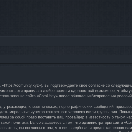
 «https://comunity.xyz»), вы подтверждаете своё согласие со следующи
 изменять эти правила в любое время и сделаем всё возможное, чтобы у
 использование сайта «ComUnity» после обновления/исправления условий
, угрожающих, клеветнических, порнографических сообщений, призывов
адеть моральные чувства конкретного человека и/или группы лиц. Попыт
вляем за собой право поставить ваш провайдер в известность о таком н
такой политики. Вы соглашаетесь с тем, что администраторы сайта «Com
зователь, вы согласны с тем, что вся введённая и предоставленная ва