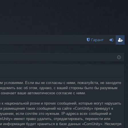
Гарант
хо
ег
д
ис
тр
ац
ми условиями. Если вы не согласны с ними, пожалуйста, не заходите
ия
ведомить вас об этом, однако, с вашей стороны было бы разумным
 означает ваше автоматическое согласие с ними.
 к национальной розни и прочих сообщений, которые могут нарушить
ки размещения таких сообщений на сайте «ComUnity» приведут к
арушении, если сочтём это нужным. IP-адреса всех сообщений и
Unity» имеют право удалить, отредактировать, перенести или
ми информация будет храниться в базе данных «ComUnity». Несмотря