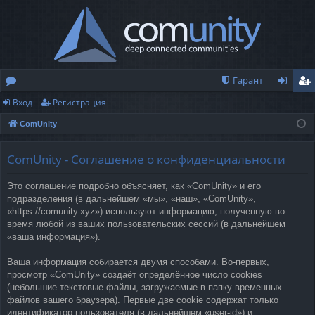
Гарант
Вход
Регистрация
о
хо
ег
ComUnity
ру
д
ис
м
тр
ComUnity - Соглашение о конфиденциальности
ы
ац
Это соглашение подробно объясняет, как «ComUnity» и его
ия
подразделения (в дальнейшем «мы», «наш», «ComUnity»,
«https://comunity.xyz») используют информацию, полученную во
время любой из ваших пользовательских сессий (в дальнейшем
«ваша информация»).
Ваша информация собирается двумя способами. Во-первых,
просмотр «ComUnity» создаёт определённое число cookies
(небольшие текстовые файлы, загружаемые в папку временных
файлов вашего браузера). Первые две cookie содержат только
идентификатор пользователя (в дальнейшем «user-id») и