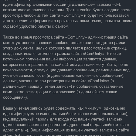
идентификатор анонимной сессии (в дальнейшем «session-id»),
автоматически присвоенные вам. Третья cookie будет создана после
просмотра любой из тем сайта «ComUnity» и будет использоваться
для хранения информации о прочтённых вами темах, повышая таким
образом удобство работы с сайтом.
Также во время просмотра сайта «ComUnity» администрация сайта
может установить внешние cookies, однако они выходят за рамки
этого документа, целью которого является рассмотрение страниц,
созданных исключительно в рамках сайта «ComUnity». Вторым
источником получения вашей информации являются данные,
которые вы отправляете на сайт. Этими данными могут быть, но не
исчерпываются, следующие данные: сообщения, размещённые под
учётной записью Гостя (в дальнейшем «анонимные сообщения»),
данные, указанные при регистрации на сайте «ComUnity» (в
дальнейшем «ваша учётная запись») и сообщения, оставленные
вами после регистрации и авторизации (в дальнейшем «ваши
сообщения»).
Ваша учётная запись будет содержать, как минимум, однозначно
идентифицируемое имя (в дальнейшем «ваше имя пользователя»),
индивидуальный пароль для входа под вашей учётной записью
(далее «ваш пароль») и реальный адрес email (в дальнейшем «ваш
адрес email»). Ваша информация из вашей учётной записи на сайте
«ComUnity» охраняется международными законами о защите