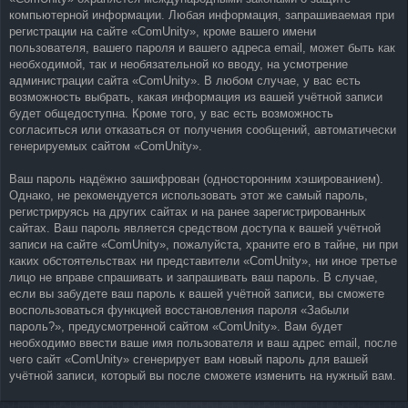
компьютерной информации. Любая информация, запрашиваемая при
регистрации на сайте «ComUnity», кроме вашего имени
пользователя, вашего пароля и вашего адреса email, может быть как
необходимой, так и необязательной ко вводу, на усмотрение
администрации сайта «ComUnity». В любом случае, у вас есть
возможность выбрать, какая информация из вашей учётной записи
будет общедоступна. Кроме того, у вас есть возможность
согласиться или отказаться от получения сообщений, автоматически
генерируемых сайтом «ComUnity».
Ваш пароль надёжно зашифрован (односторонним хэшированием).
Однако, не рекомендуется использовать этот же самый пароль,
регистрируясь на других сайтах и на ранее зарегистрированных
сайтах. Ваш пароль является средством доступа к вашей учётной
записи на сайте «ComUnity», пожалуйста, храните его в тайне, ни при
каких обстоятельствах ни представители «ComUnity», ни иное третье
лицо не вправе спрашивать и запрашивать ваш пароль. В случае,
если вы забудете ваш пароль к вашей учётной записи, вы сможете
воспользоваться функцией восстановления пароля «Забыли
пароль?», предусмотренной сайтом «ComUnity». Вам будет
необходимо ввести ваше имя пользователя и ваш адрес email, после
чего сайт «ComUnity» сгенерирует вам новый пароль для вашей
учётной записи, который вы после сможете изменить на нужный вам.