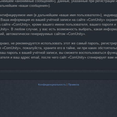
ьнейшем «анонимные сообщения»), данные, указанные при регистрации н
дальнейшем «ваши сообщения»).
дентифицируемое имя (в дальнейшем «ваше имя пользователя»), индиви
). Ваша информация из вашей учётной записи на сайте «ComUnity» охра
айте «ComUnity», кроме вашего имени пользователя, вашего пароля и в
nity». В любом случае, у вас есть возможность выбрать, какая информа
ний, автоматически генерируемых сайтом «ComUnity».
ако, не рекомендуется использовать этот же самый пароль, регистриру
 «ComUnity», пожалуйста, храните его в тайне, ни при каких обстоятель
 ваш пароль к вашей учётной записи, вы сможете воспользоваться функ
теля и ваш адрес email, после чего сайт «ComUnity» сгенерирует вам 
Конфиденциальность
|
Правила