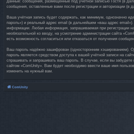
данные: сообщения, размещённые под учётной записью Гостя (в дал
сообщения, оставленные вами после регистрации и авторизации (в 
Ваша учётная запись будет содержать, как минимум, однозначно и
пароль») и реальный адрес email (в дальнейшем «ваш адрес email»
информации. Любая информация, запрашиваемая при регистрации на с
необязательной ко вводу, на усмотрение администрации сайта «ComU
есть возможность согласиться или отказаться от получения сообще
Ваш пароль надёжно зашифрован (односторонним хэшированием). Одн
пароль является средством доступа к вашей учётной записи на сайте
спрашивать и запрашивать ваш пароль. В случае, если вы забудете
сайтом «ComUnity». Вам будет необходимо ввести ваше имя пользова
изменить на нужный вам.
ComUnity