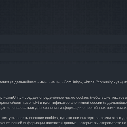
ления (в дальнейшем «мы», «наш», «ComUnity», «https://comunity.xyz»
р «ComUnity» создаёт определённое число cookies (небольшие текстовы
дальнейшем «user-id») и идентификатор анонимной сессии (в дальнейшем
удет использоваться для хранения информации о прочтённых вами темах
жет установить внешние cookies, однако они выходят за рамки этого д
учения вашей информации являются данные, которые вы отправляете на