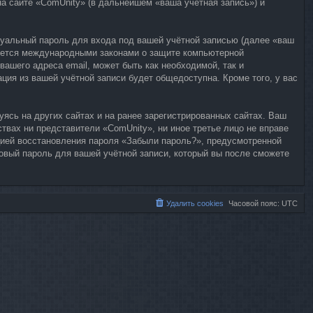
а сайте «ComUnity» (в дальнейшем «ваша учётная запись») и
дуальный пароль для входа под вашей учётной записью (далее «ваш
няется международными законами о защите компьютерной
ашего адреса email, может быть как необходимой, так и
ция из вашей учётной записи будет общедоступна. Кроме того, у вас
ясь на других сайтах и на ранее зарегистрированных сайтах. Ваш
ствах ни представители «ComUnity», ни иное третье лицо не вправе
цией восстановления пароля «Забыли пароль?», предусмотренной
новый пароль для вашей учётной записи, который вы после сможете
Удалить cookies
Часовой пояс:
UTC