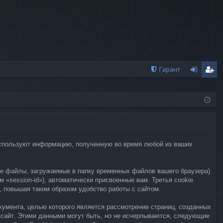
Гарант
хо
ег
д
ис
тр
ац
) используют информацию, полученную во время любой из ваших
ия
е файлы, загружаемые в папку временных файлов вашего браузера).
 «session-id»), автоматически присвоенные вам. Третья cookie
, повышая таким образом удобство работы с сайтом.
окумента, целью которого является рассмотрение страниц, созданных
 сайт. Этими данными могут быть, но не исчерпываются, следующие