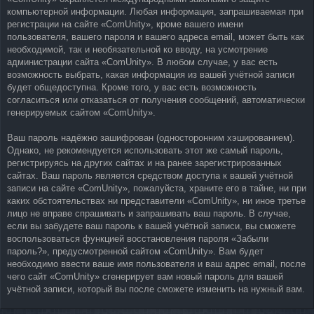
компьютерной информации. Любая информация, запрашиваемая при
регистрации на сайте «ComUnity», кроме вашего имени
пользователя, вашего пароля и вашего адреса email, может быть как
необходимой, так и необязательной ко вводу, на усмотрение
администрации сайта «ComUnity». В любом случае, у вас есть
возможность выбрать, какая информация из вашей учётной записи
будет общедоступна. Кроме того, у вас есть возможность
согласиться или отказаться от получения сообщений, автоматически
генерируемых сайтом «ComUnity».
Ваш пароль надёжно зашифрован (односторонним хэшированием).
Однако, не рекомендуется использовать этот же самый пароль,
регистрируясь на других сайтах и на ранее зарегистрированных
сайтах. Ваш пароль является средством доступа к вашей учётной
записи на сайте «ComUnity», пожалуйста, храните его в тайне, ни при
каких обстоятельствах ни представители «ComUnity», ни иное третье
лицо не вправе спрашивать и запрашивать ваш пароль. В случае,
если вы забудете ваш пароль к вашей учётной записи, вы сможете
воспользоваться функцией восстановления пароля «Забыли
пароль?», предусмотренной сайтом «ComUnity». Вам будет
необходимо ввести ваше имя пользователя и ваш адрес email, после
чего сайт «ComUnity» сгенерирует вам новый пароль для вашей
учётной записи, который вы после сможете изменить на нужный вам.