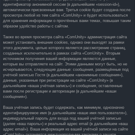
идентификатор анонимной сессии (в дальнейшем «session-id»),
автоматически присвоенные вам. Третья cookie будет создана после
просмотра любой из тем сайта «ComUnity» и будет использоваться
для хранения информации о прочтённых вами темах, повышая таким
образом удобство работы с сайтом.
Также во время просмотра сайта «ComUnity» администрация сайта
может установить внешние cookies, однако они выходят за рамки
этого документа, целью которого является рассмотрение страниц,
созданных исключительно в рамках сайта «ComUnity». Вторым
источником получения вашей информации являются данные,
которые вы отправляете на сайт. Этими данными могут быть, но не
исчерпываются, следующие данные: сообщения, размещённые под
учётной записью Гостя (в дальнейшем «анонимные сообщения»),
данные, указанные при регистрации на сайте «ComUnity» (в
дальнейшем «ваша учётная запись») и сообщения, оставленные
вами после регистрации и авторизации (в дальнейшем «ваши
сообщения»).
Ваша учётная запись будет содержать, как минимум, однозначно
идентифицируемое имя (в дальнейшем «ваше имя пользователя»),
индивидуальный пароль для входа под вашей учётной записью
(далее «ваш пароль») и реальный адрес email (в дальнейшем «ваш
адрес email»). Ваша информация из вашей учётной записи на сайте
«ComUnity» охраняется международными законами о защите