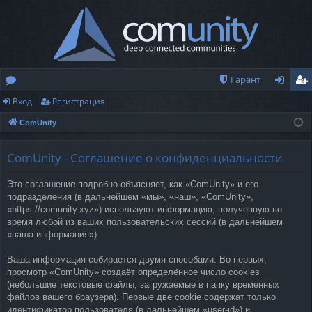
Гарант
Вход
Регистрация
о
хо
ег
ComUnity
ру
д
ис
м
тр
ComUnity - Соглашение о конфиденциальности
ы
ац
Это соглашение подробно объясняет, как «ComUnity» и его
ия
подразделения (в дальнейшем «мы», «наш», «ComUnity»,
«https://comunity.xyz») используют информацию, полученную во
время любой из ваших пользовательских сессий (в дальнейшем
«ваша информация»).
Ваша информация собирается двумя способами. Во-первых,
просмотр «ComUnity» создаёт определённое число cookies
(небольшие текстовые файлы, загружаемые в папку временных
файлов вашего браузера). Первые две cookie содержат только
идентификатор пользователя (в дальнейшем «user-id») и